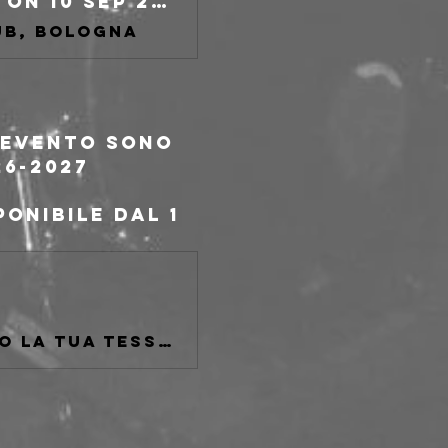
Past Self at freakout club, Bologna on 10 Sep 2026
ub, Bologna
l'evento sono 
26-2027
onibile dal 1 
Se non sei tesserato AICS o se hai perduto la tua tessera fatta al Freakout Club passa da qui.