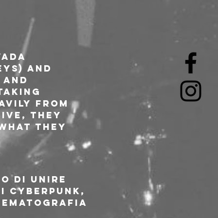
vada 
ys) and 
 and 
Taking 
avily from 
ive, they 
 what they 
o di unire 
i cyberpunk, 
nematografia 