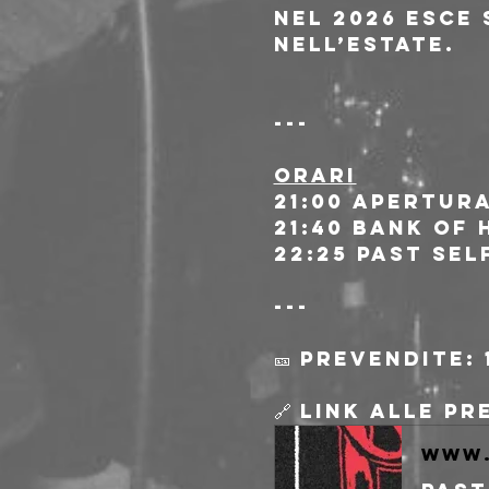
Nel 2026 esce 
nell’estate.
---
ORARI
21:00 Apertur
21:40 Bank of 
22:25 Past Sel
---
🎫 Prevendite: 
🔗 Link alle p
www.