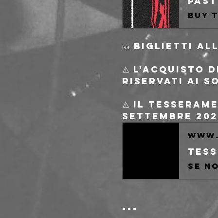
Buy 
🎫 Biglietti a
⚠️ L'acquisto 
riservati ai s
⚠️ Il tesseram
Settembre 202
www.
Tess
---