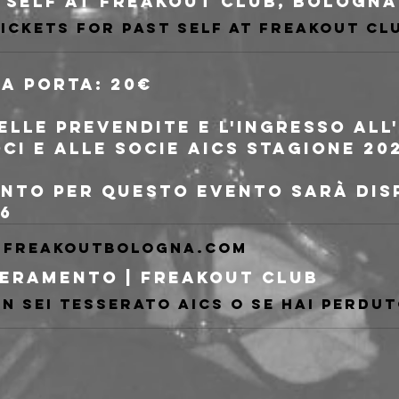
tickets for Past Self at freakout cl
lla porta: 20€
delle prevendite e l'ingresso al
oci e alle socie AICS stagione 20
ento per questo evento sarà disp
6
freakoutbologna.com
eramento | Freakout Club