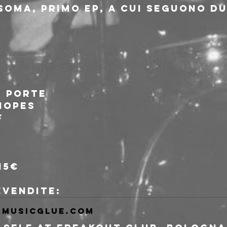
Soma, primo EP, a cui seguono du
a porte
Hopes
f
15€
revendite:
musicglue.com