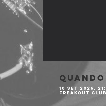
Quando 
10 set 2026, 21
Freakout Club,