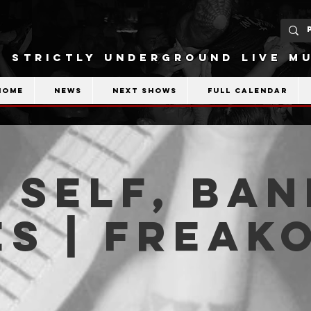
STRICTLY UNDERGROUND LIVE MU
Home
News
Next shows
Full calendar
 Self, Ban
s | Freak
b