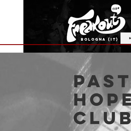
BOLOGNA (IT)
Past
Hope
Clu