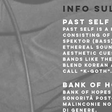
Info su
PAST SELF
past self is 
consisting of
Spektor (Bass
ethereal soun
aesthetic cue
bands like Th
blend Korean 
call “k-goth”
BANK OF H
Bank of Hopes 
sonorità post
malinconie no
di genere.