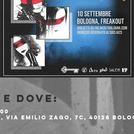
e dove:
:00
 Via Emilio Zago, 7c, 40128 Bolo