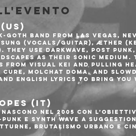
ll'evento
 (US)
a k-goth band from Las Vegas, Ne
 Sung (Vocals/Guitar), æther (Ke
). They use darkwave, post punk,
dscapes as their sonic medium. 
s from visual kei and pulling he
e Cure, Molchat Doma, and Slowd
and English lyrics to bring you
.
OPES (IT)
nascono nel 2005 con l’obiettiv
-punk e synth wave a suggestion
tturne, brutalismo urbano e ci