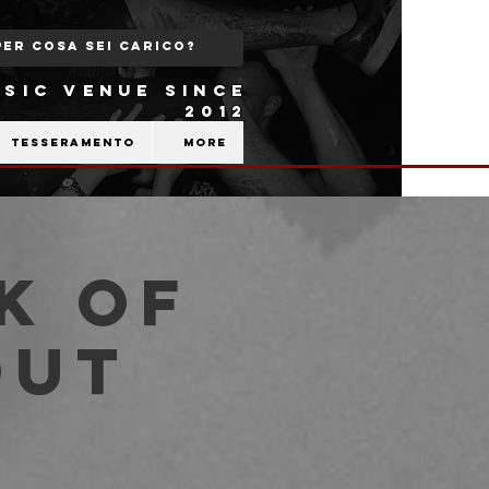
SIC VENUE SINCE
2012
Tesseramento
More
k of
out