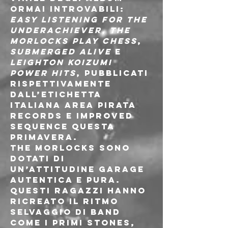
ormai introvabili: 
Easy Listening For The 
Underachiever
, 
The 
Morlocks Play Chess
, 
Submerged Alive
 e 
Leighton Koizumi 
Power Hits
, pubblicati 
rispettivamente 
dall’etichetta 
italiana 
Area Pirata 
Records
 e 
Improved 
Sequence
 questa 
primavera.
The Morlocks
 sono 
dotati di 
un’attitudine garage 
autentica e pura. 
Questi ragazzi hanno 
ricreato il ritmo 
selvaggio di band 
come i primi Stones, 