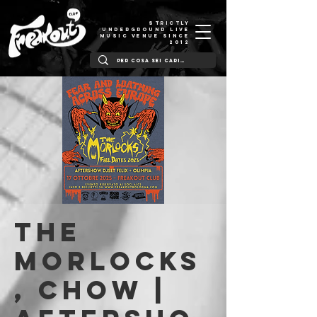
STRICTLY
UNDERGROUND LIVE
MUSIC VENUE SINCE
2012
The
Morlocks
, Chow |