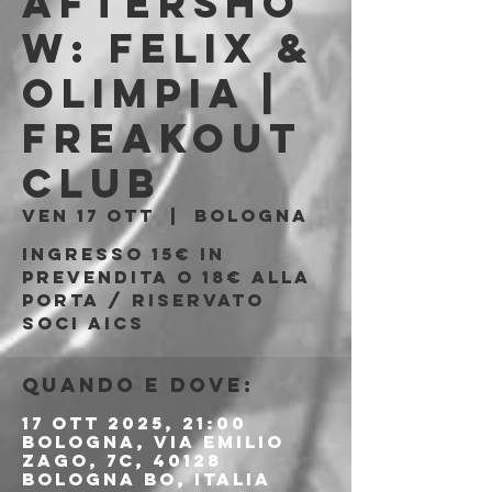
Aftersho
w: Felix &
Olimpia |
Freakout
Club
ven 17 ott
  |  
Bologna
Ingresso 15€ in
prevendita o 18€ alla
porta / riservato
soci AICS
Quando e dove:
17 ott 2025, 21:00
Bologna, Via Emilio
Zago, 7c, 40128
Bologna BO, Italia