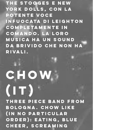
The Stooges e New 
York Dolls, con la 
potente voce 
infuocata di Leighton 
completamente in 
comando. La loro 
musica ha un sound 
da brivido che non ha 
rivali.
CHOW 
(IT)
Three piece band from 
Bologna. CHOW like 
(in no particular 
order): eating, Blue 
Cheer, Screaming 