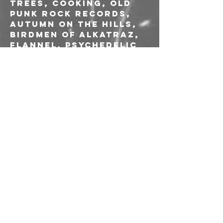
Trees, cooking, old 
punk rock records, 
autumn on the hills, 
Birdmen Of Alkatraz, 
flannel, psychedelic 
stuff.
---
AFTERSHOW 
DJSET
FELIX 
(If The Kids Are 
United)
OLIMPIA 
---
Prevendita: 