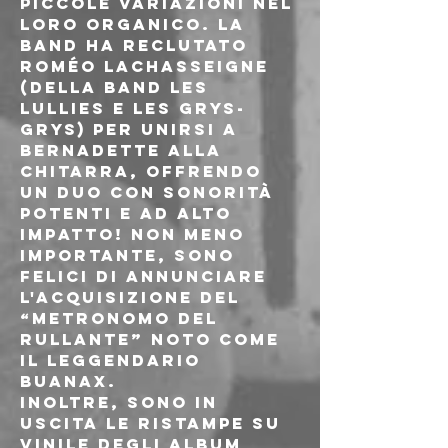
piccole variazioni nel 
loro organico. La 
band ha reclutato 
Roméo Lachasseigne 
(della band Les 
Lullies e Les Grys-
Grys) per unirsi a 
Bernadette alla 
chitarra, offrendo 
un duo con sonorità 
potenti e ad alto 
impatto! Non meno 
importante, sono 
felici di annunciare 
l'acquisizione del 
“metronomo del 
rullante” noto come 
il leggendario 
Buanax
. 
Inoltre, sono in 
uscita le ristampe su 
vinile degli album 