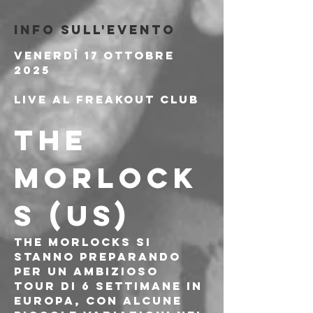
Info sull'evento
Venerdì 17 Ottobre 
2025
Live al Freakout Club
THE 
MORLOCK
S (US)
The Morlocks
 si 
stanno preparando 
per un ambizioso 
tour di 6 settimane in 
Europa, con alcune 