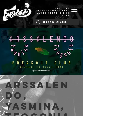
STRICTLY
UNDERGROUND LIVE
MUSIC VENUE SINCE
2012
ARSSALEN
DO,
Yasmina,