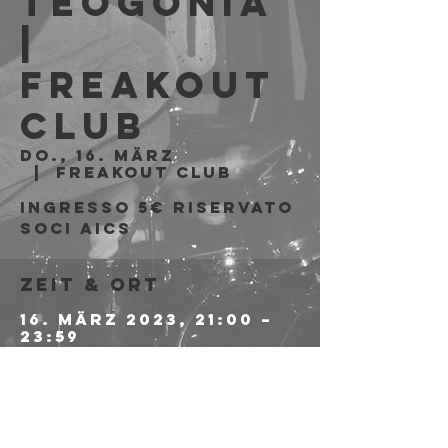
Teogonia
|
Freakout
Club
Do., 16. März
  |  
Freakout Club
Ingresso 5€ riservato
soci AICS
Zeit & Ort
16. März 2023, 21:00 –
23:59
Freakout Club, Via
Emilio Zago, 7c, 40128
Bologna BO, Italia