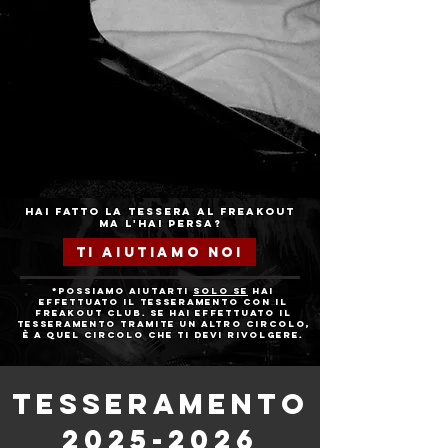
Hai fatto la tessera al Freakout
ma l'hai persa?
Ti aiutiamo noi
*Possiamo aiutarti
solo se
hai
effettuato il tesseramento con il
Freakout Club. Se hai effettuato il
tesseramento tramite un altro circolo,
è a quel circolo che ti devi rivolgere.
TESSERAMENTO
2025-2026