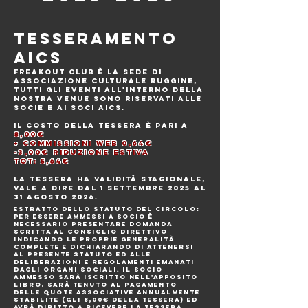
Tesseramento
AICS
Freakout Club è la sede di
Associazione Culturale Ruggine,
tutti gli eventi all'interno della
nostra venue sono riservati ALLE
SOCIE E ai soci AICS.
Il costo della tessera è pari a
8,00€
+ commissioni web 0,64€
-3,00€ RIDUZIONE ESTIVA
TOT: 5,64€
La tessera ha validità stagionale,
vale a dire dal 1 Settembre 2025 al
31 Agosto 2026.
ESTRATTO DELLO STATUTO DEL CIRCOLO:
Per essere ammessi a socio è
necessario presentare domanda
scritta al Consiglio Direttivo
indicando le proprie generalità
complete e dichiarando di attenersi
al presente statuto ed alle
deliberazioni e regolamenti emanati
dagli organi sociali. Il socio
ammesso sarà iscritto nell'apposito
libro, sarà tenuto al pagamento
delle quote associative annualmente
stabilite (gli 8,00€ della tessera) ed
avrà diritto a ricevere la tessera