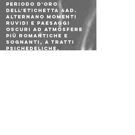
periodo d'oro 
dell'etichetta 4AD. 
Alternano momenti 
ruvidi e paesaggi 
oscuri ad atmosfere 
più romantiche e 
sognanti, a tratti 
psichedeliche, 
muovendosi tra post-
punk, dream pop e 
shoegaze. 
Nel 2020 hanno 
pubblicato il loro 
primo album omonimo 
per l'etichetta Swiss 
Dark Nights. 
Successivamente è 
uscito per la Trax 
Records un remix di 
un brano del primo 
album ad opera degli 