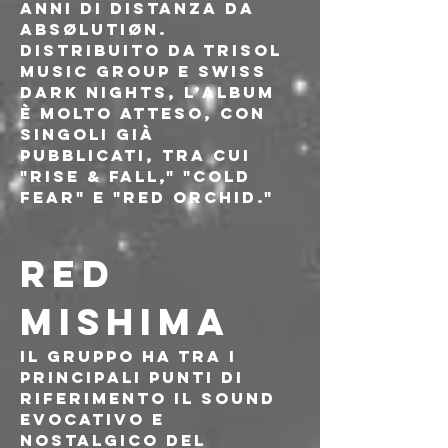
anni di distanza da 
ABSØLUTIØN. 
Distribuito da TRISOL 
Music Group e Swiss 
Dark Nights, l’album 
è molto atteso, con 
singoli già 
pubblicati, tra cui 
"RISE & FALL," "COLD 
FEAR" e "RED ORCHID."
RED 
MISHIMA
Il gruppo ha tra i 
principali punti di 
riferimento il sound 
evocativo e 
nostalgico del 