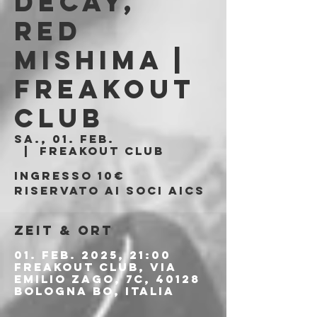
Decay,
Red
Mishima |
Freakout
Club
Sa., 01. Feb.
  |  
Freakout Club
Ingresso 10€
riservato ai soci AICS
Zeit & Ort
01. Feb. 2025, 21:00
Freakout Club, Via
Emilio Zago, 7c, 40128
Bologna BO, Italia