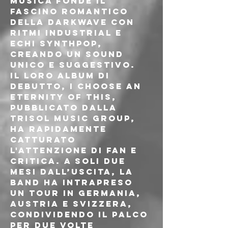
musica fonde il 
fascino romantico 
della darkwave con 
ritmi industrial e 
echi synthpop, 
creando un sound 
unico e suggestivo.
Il loro album di 
debutto, I Choose an 
Eternity of This, 
pubblicato dalla 
Trisol Music Group, 
ha rapidamente 
catturato 
l'attenzione di fan e 
critica. A soli due 
mesi dall’uscita, la 
band ha intrapreso 
un tour in Germania, 
Austria e Svizzera, 
condividendo il palco 
per due volte 