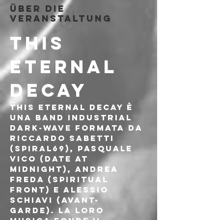
Über die
Veranstaltung
THIS 
ETERNAL 
DECAY
This Eternal Decay è 
una band industrial 
dark-wave formata da 
Riccardo Sabetti 
(Spiral69), Pasquale 
Vico (Date at 
Midnight), Andrea 
Freda (Spiritual 
Front) e Alessio 
Schiavi (Avant- 
Garde). La loro 