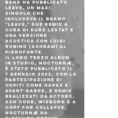
band ha pubblicato 
Leave, un maxi 
singolo che 
includeva il brano 
"Leave," due remix a 
cura di Kurs Lestat e 
una versione 
acustica con Luigi 
Rubino (Ashram) al 
pianoforte.
Il loro terzo album 
in studio, NOCTURNÆ, 
è stato pubblicato il 
7 gennaio 2022, con la 
partecipazione di 
ospiti come Hapax e 
Avant-Garde, e remix 
realizzati da ACTORS, 
Ash Code, Wisborg e A 
Copy for Collapse. 
NOCTURNÆ ha 