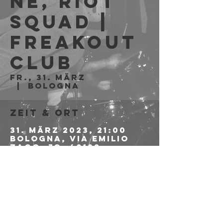
ne, Riot
Squad |
Freakout
Club
Fr., 31. März
  |  
Bologna
Zeit & Ort
31. März 2023, 21:00
Bologna, Via Emilio
Zago, 7c, 40128
Bologna BO, Italia
Diese
Veranstaltung