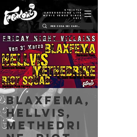
STRICTLY
UNDERGROUND LIVE
MUSIC VENUE SINCE
2012
Blaxfema,
Hellvis,
Methedri