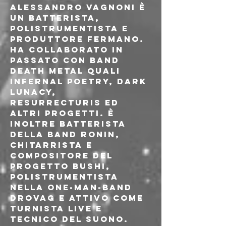
Alessandro Vagnoni è 
un batterista, 
polistrumentista e 
produttore fermano. 
Ha collaborato in 
passato con band 
death metal quali 
Infernal Poetry, Dark 
Lunacy, 
Resurrecturis ed 
altri progetti. È 
inoltre batterista 
della band Ronin, 
chitarrista e 
compositore del 
progetto Bushi, 
polistrumentista 
nella one-man-band 
Drovag e attivo come 
turnista live e 
tecnico del suono.