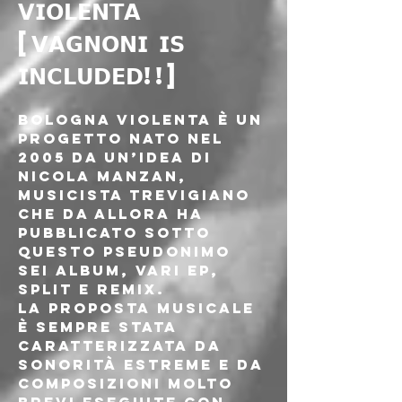
𝗩𝗜𝗢𝗟𝗘𝗡𝗧𝗔 
[𝗩𝗔𝗚𝗡𝗢𝗡𝗜 𝗜𝗦 
𝗜𝗡𝗖𝗟𝗨𝗗𝗘𝗗!!]
BOLOGNA VIOLENTA è un 
progetto nato nel 
2005 da un’idea di 
Nicola Manzan, 
musicista trevigiano 
che da allora ha 
pubblicato sotto 
questo pseudonimo 
sei album, vari ep, 
split e remix.
La proposta musicale 
è sempre stata 
caratterizzata da 
sonorità estreme e da 
composizioni molto 