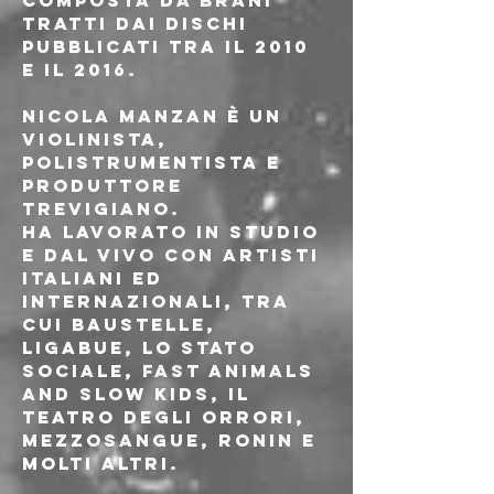
composta da brani 
tratti dai dischi 
pubblicati tra il 2010 
e il 2016.
Nicola Manzan è un 
violinista, 
polistrumentista e 
produttore 
trevigiano.
Ha lavorato in studio 
e dal vivo con artisti 
italiani ed 
internazionali, tra 
cui Baustelle, 
Ligabue, Lo Stato 
Sociale, Fast Animals 
and Slow Kids, Il 
Teatro degli Orrori, 
MezzoSangue, Ronin e 
molti altri.