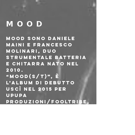
𝗠 𝗢 𝗢 𝗗
MOOD sono Daniele 
Maini e Francesco 
Molinari, duo 
strumentale batteria 
e chitarra nato nel 
2010.
“MOOD(s/t)”, è 
l’album di debutto 
uscì nel 2015 per 
Upupa 
produzioni/Fooltribe,
 grazie a questa 
prima prova su disco, 
e alla loro 
predisposizione al 
live (niente palco, 