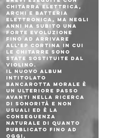
brevi eseguite con 
chitarra elettrica, 
archi e batteria 
elettronica, ma negli 
anni ha subito una 
forte evoluzione 
fino ad arrivare 
all’Ep Cortina in cui 
le chitarre sono 
state sostituite dal 
violino.
Il nuovo album 
intitolato 
Bancarotta Morale è 
un ulteriore passo 
avanti nella ricerca 
di sonorità e non 
usuali ed è la 
conseguenza 
naturale di quanto 
pubblicato fino ad 
oggi.