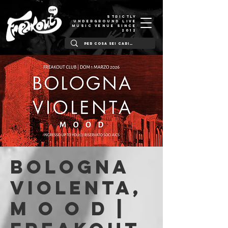
STRICTLY
UNDERGROUND LIVE
MUSIC VENUE SINCE
2012
Bologna
Violenta,
M o o d |