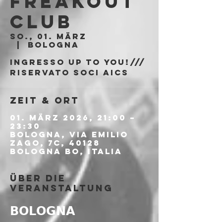
Freakout
Club
So., 01. März
  |  
Bologna
Ingresso Up To You!///
riservato soci AICS
Zeit & Ort
01. März 2026, 21:00 –
23:30
Bologna, Via Emilio
Zago, 7c, 40128
Bologna BO, Italia
Über die
Veranstaltung
𝗕𝗢𝗟𝗢𝗚𝗡𝗔 