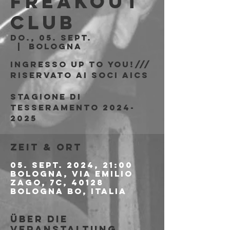
Freakout
Club
Do., 05. Sept.
  |  
Bologna
Ingresso Up to You!///
riservato ai soci AICS
Stagione di
tesseramento 2024-
2025
Zeit & Ort
05. Sept. 2024, 21:00
Bologna, Via Emilio
Zago, 7c, 40128
Bologna BO, Italia
Über die
Veranstaltung