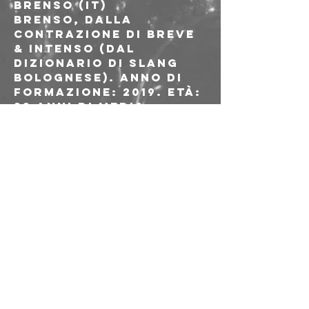
BRENSO (IT)
Brenso, dalla 
contrazione di BREve 
& inteNSO (dal 
dizionario di slang 
bolognese). Anno di 
formazione: 2019. Età: 
33 anni di media. 
Componenti: 6. 
Informazioni sui 
singoli: non rilevanti 
e non rivelanti. 
Influenze: Sleater 
Kinney, Arctic 
Monkeys, Anna Oxa 
conciata come una 
punk londinese. Stile 
musicale: Post Covid 
e rock generico 
senza ricetta. 
Bevanda preferita: 