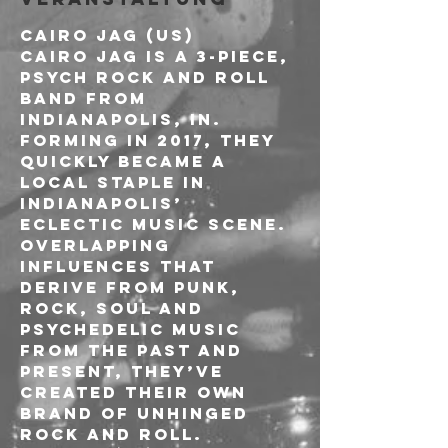
CAIRO JAG (US)
Cairo Jag is a 3-piece, 
psych rock and roll 
band from 
Indianapolis, IN. 
Forming in 2017, they 
quickly became a 
local staple in 
Indianapolis’ 
eclectic music scene. 
Overlapping 
influences that 
derive from punk, 
rock, soul and 
psychedelic music 
from the past and 
present, they’ve 
created their own 
brand of unhinged 
rock and roll.