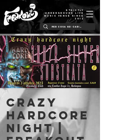
STRICTLY
UNDERGROUND LIVE
MUSIC VENUE SINCE
2012
CRAZY
HARDCORE
NIGHT |