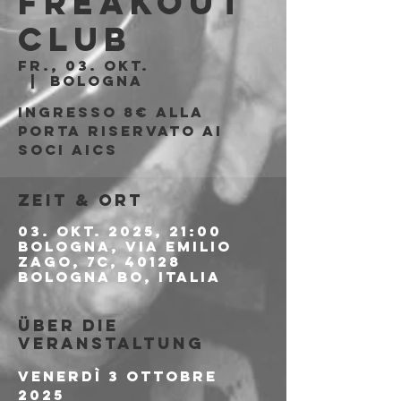
Freakout
Club
Fr., 03. Okt.
  |  
Bologna
Ingresso 8€ alla
porta riservato ai
soci AICS
Zeit & Ort
03. Okt. 2025, 21:00
Bologna, Via Emilio
Zago, 7c, 40128
Bologna BO, Italia
Über die
Veranstaltung
Venerdì 3 ottobre 
2025