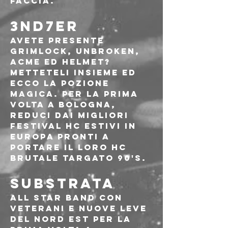
faccia.
3ND7ER
Avete presente 
Grimlock, Unbroken, 
Acme ed Helmet? 
Metteteli insieme ed 
ecco la pozione 
magica. Per la prima 
volta a Bologna, 
reduci dai migliori 
festival HC estivi in 
Europa pronti a 
portare il loro HC 
brutale targato 90's.
SUBSTRATA
All Star band con 
veterani e nuove leve 
del Nord Est per la 