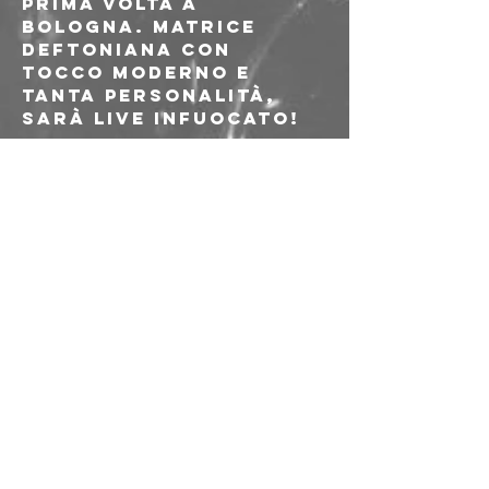
prima volta a 
Bologna. Matrice 
Deftoniana con 
tocco moderno e 
tanta personalità, 
sarà live infuocato!
----
🎫 Ingresso: 8€ alla 
porta
⚠️ L'ingresso 
all'evento è 
riservato ai soci e 
alle socie AICS
✍️ Richiesta di 
tesseramento 
o rinnovo 