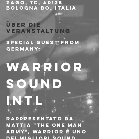
Zago, 7c, 40128
Bologna BO, Italia
Über die
Veranstaltung
Special guest from 
Germany:
WARRIOR 
SOUND 
Intl
Rappresentato da 
Mattia "The One Man 
Army", Warrior è uno 
dei migliori sound 