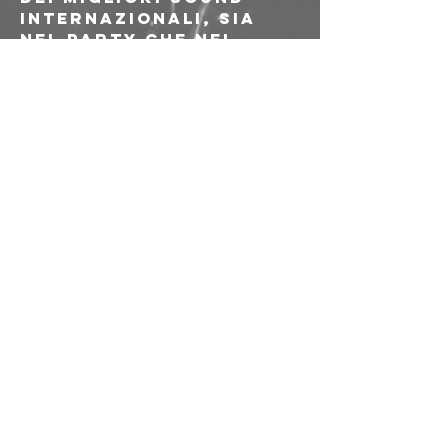
internazionali, sia 
nel party che nel 
soundclash
Prima e dopo in heavy 
rotation:
Onedrop Fellas
Jungle Army
Kalyweed
Best vybz in town, 
tell the people!
Start: 23:00
Diese
Veranstaltung