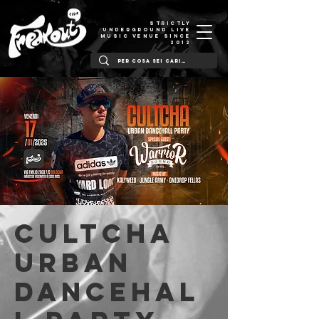
STRICTLY
UNDERGROUND LIVE
MUSIC VENUE SINCE
2012
Cultcha
Urban
Dancehal