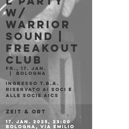
l Party
w/
Warrior
Sound |
Freakout
Club
Fr., 17. Jan.
  |  
Bologna
Ingresso t.b.a.
riservato ai soci e
alle socie AICS
Zeit & Ort
17. Jan. 2025, 23:00
Bologna, Via Emilio