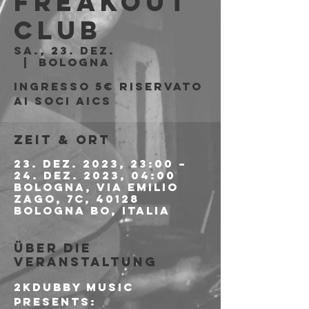
Freakout
Club
Sa., 23. Dez.
  |  
Bologna
Ingresso 5€ riservato
ai soci AICS
Zeit & Ort
23. Dez. 2023, 23:00 –
24. Dez. 2023, 04:00
Bologna, Via Emilio
Zago, 7c, 40128
Bologna BO, Italia
Über die
Veranstaltung
2KDubby Music 
presents: