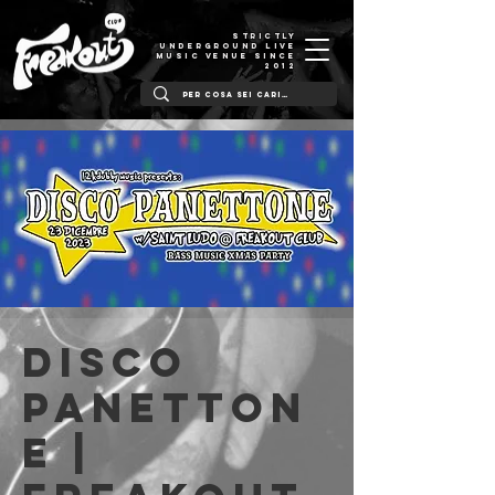
STRICTLY
UNDERGROUND LIVE
MUSIC VENUE SINCE
2012
Disco
Panetton
e |