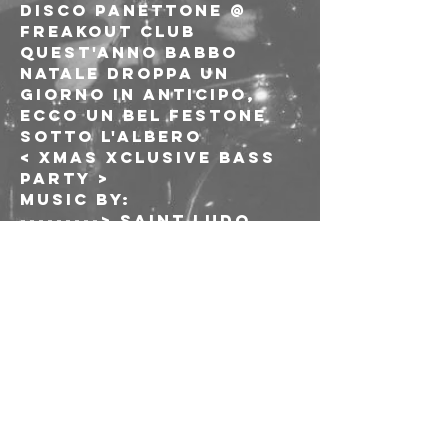
DISCO PANETTONE @ 
FREAKOUT CLUB
Quest'anno Babbo 
Natale droppa un 
giorno in anticipo, 
ecco un bel festone 
sotto l'albero
< XMAS XCLUSIVE BASS 
PARTY >
Music by:
---------> Saint Ludo 
*SPECIAL GUEST FROM 
UK!* <---------
--------> Sasha Shinezz 
(Be Hop Click - 
Aquarama) <---------
----------------> DJ Seiss 
(12KDubby Music) <------
---------