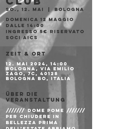
Club
So., 12. Mai
  |  
Bologna
Domenica 12 Maggio
Dalle 14:00
Ingresso 5€ riservato
soci AICS
Zeit & Ort
12. Mai 2024, 14:00
Bologna, Via Emilio
Zago, 7c, 40128
Bologna BO, Italia
Über die
Veranstaltung
/////// DOME POME ///////
Per chiudere in 
bellezza prima 
dell’estate abbiamo 