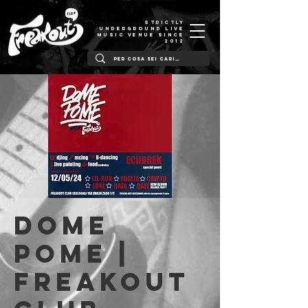
STRICTLY
UNDERGROUND LIVE
MUSIC VENUE SINCE
2012
Dome
Pome |
Freakout