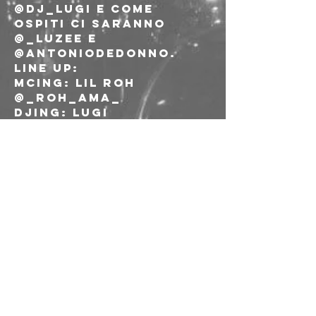
@dj_lugi e come 
ospiti ci saranno 
@_luzee e 
@antoniodedonno.
Line up:
Mcing: LIL ROH 
@_roh_ama_

Djing: LUGI

Live painting: 
@teletorkisha aka 
CRYPTO

B dancing: 
@bboyfoglia FOGLIA & 
RAFA @rafalz88
Street food a cura di 
@esomolise_bologna
Saranno allestiti 
anche alcuni 
banchetti con 
merchandising , vinili 
e artigianato.