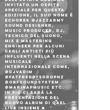
invitato un ospite 
speciale per questa 
edizione, il suo nome è
ECHOREK @jazzarmy
Sound designer, 
music producer, Dj, 
tecnico del suono,

Mix e mastering 
engineer per alcuni 
degli artisti più 
influenti nella scena 
musicale 
internazionale come, 
@djvadim 
@fatfreddysdropnz 
@obfsoundsystem

@marinapmusic etc.
In più ci sarà la 
presentazione del 
nuovo album di QAEL 
live insieme a 