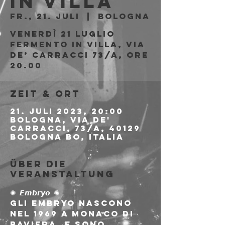
in Villa
Fr., 21. Juli
  |  
Bologna
Venerdì 21 Luglio
Fermento in Villa, via
de’ Carracci 73/a, ore
20.00
Zeit & Ort
21. Juli 2023, 20:00
Bologna, Via de'
Carracci, 73/A, 40129
Bologna BO, Italia
Über die
Veranstaltung
✺ 𝙀𝙢𝙗𝙧𝙮𝙤 ✺
Gli Embryo nascono 
nel 1969 a Monaco di 
Baviera, e sono 