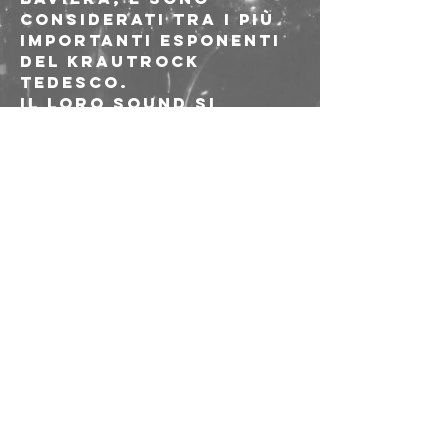
considerati tra i più 
importanti esponenti 
del Krautrock 
tedesco.
Il loro sound si 
distingue per un 
grande eclettismo, 
capace di miscelare 
senza sforzo 
progressive, jazz, 
rock e world music.
Diese
Veranstaltung
teilen