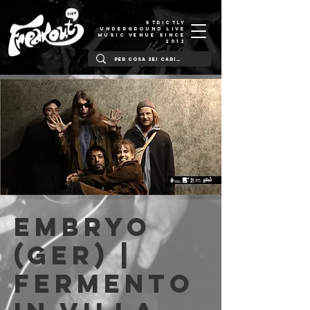
STRICTLY
UNDERGROUND LIVE
MUSIC VENUE SINCE
2012
Embryo
(Ger) |
Fermento