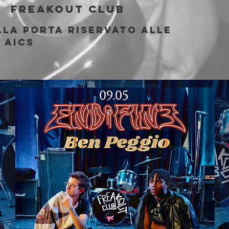
|  
Freakout Club
lla porta riservato alle
i AICS