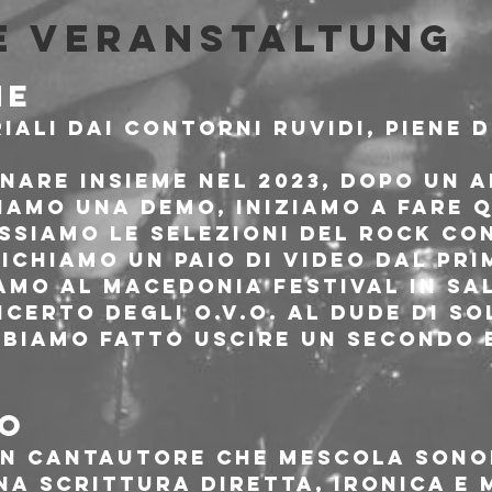
e Veranstaltung
NE
ali dai contorni ruvidi, piene d
nare insieme nel 2023, dopo un a
iamo una demo, iniziamo a fare 
ssiamo le selezioni del Rock Co
ichiamo un paio di video dal pri
amo al Macedonia festival in Sa
certo degli O.V.O. al Dude di So
biamo fatto uscire un secondo e
IO
un cantautore che mescola sonor
na scrittura diretta, ironica e