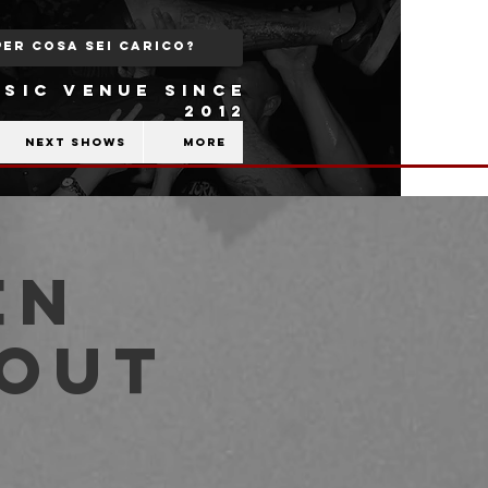
SIC VENUE SINCE
2012
Next shows
More
en
kout