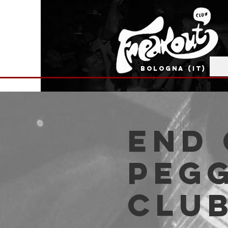
BOLOGNA (IT)
End 
Pegg
Clu