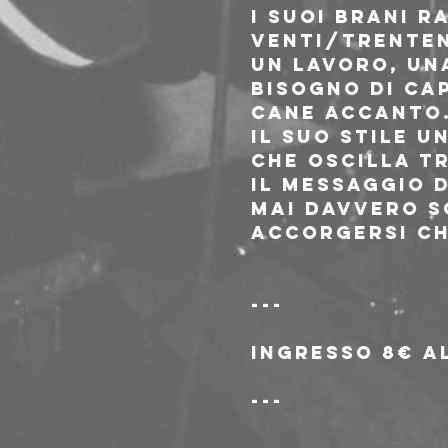
I suoi brani 
venti/trentenn
un lavoro, un
bisogno di cap
cane accanto
Il suo stile u
che oscilla tr
Il messaggio d
mai davvero so
accorgersi ch
---
Ingresso 8€ al
---