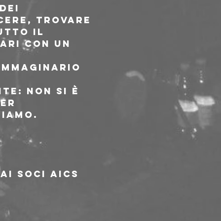
dei 
cere, trovare 
tto il 
ari con un 
 immaginario 
te: non si è 
er 
viamo.
ai soci AICS