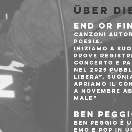
Über di
END OR FI
Canzoni autori
poesia.
Iniziamo a suo
prove registr
concerto e pa
Nel 2025 pubbl
libera”, suoni
apriamo il con
A novembre ab
male”
BEN PEGG
Ben Peggio è 
emo e pop in u