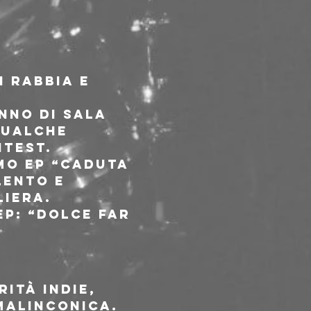
i rabbia e 
nno di sala 
qualche 
ntest.
mo ep “Caduta 
lento e 
liera.
p: “Dolce far 
ità indie, 
 malinconica.