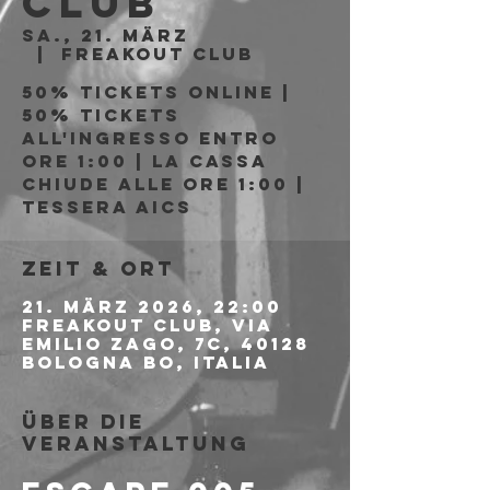
Club
Sa., 21. März
  |  
Freakout Club
50% tickets online |
50% tickets
all'ingresso entro
ore 1:00 | La cassa
chiude alle ore 1:00 |
Tessera AICS
Zeit & Ort
21. März 2026, 22:00
Freakout Club, Via
Emilio Zago, 7c, 40128
Bologna BO, Italia
Über die
Veranstaltung