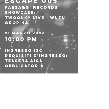
ESCAPE 005
Paesaggi Records 
Showcase: 
Twoonky live - Wutu - 
Gropina
21 Marzo 2026
10:00 PM
Ingresso 12€ 
Requisiti d'ingresso: 
tessera Aics 
obbligatoria
50% tickets online
50% tickets 
all'ingresso entro 
ore 1:00