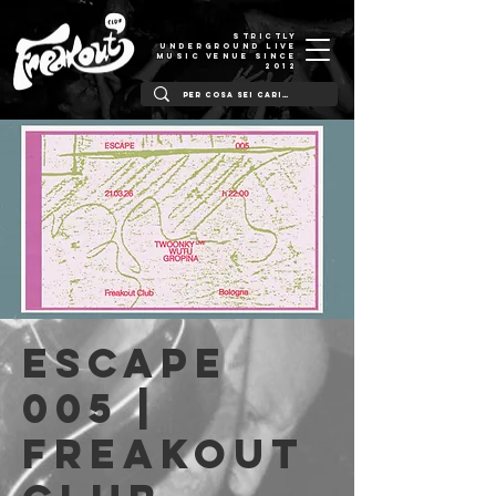
STRICTLY
UNDERGROUND LIVE
MUSIC VENUE SINCE
2012
Escape
005 |
Freakout