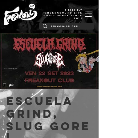
STRICTLY
UNDERGROUND LIVE
MUSIC VENUE SINCE
2012
Escuela
Grind,
Slug Gore