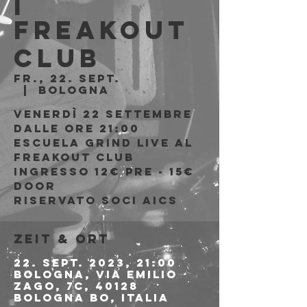
|
Freakout
Club
Fr., 22. Sept.
  |  
Bologna
Venerdì 22 Settembre
Dalle ore 21:00
Escuela Grind live al
Freakout Club
Ingresso 12€ PRE - 15€
DOOR
riservato soci AICS
Zeit & Ort
22. Sept. 2023, 21:00
Bologna, Via Emilio
Zago, 7c, 40128
Bologna BO, Italia