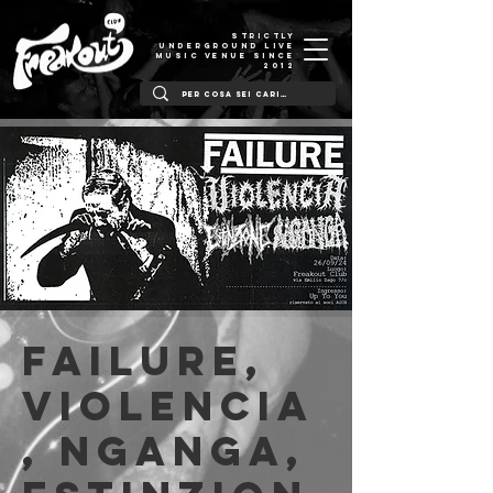
STRICTLY
UNDERGROUND LIVE
MUSIC VENUE SINCE
2012
Failure,
Violencia
, Nganga,