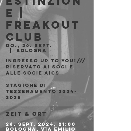
Estinzion
e |
Freakout
Club
Do., 26. Sept.
  |  
Bologna
Ingresso Up to You!///
riservato ai soci e
alle socie AICS
Stagione di
tesseramento 2024-
2025
Zeit & Ort
26. Sept. 2024, 21:00
Bologna, Via Emilio