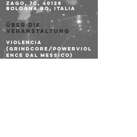
Zago, 7c, 40128
Bologna BO, Italia
Über die
Veranstaltung
VIOLENCIA 
(Grindcore/Powerviol
ence dal Messico)
FAILURE 
(Fastcore/Powerviole
nce dal Nord Italia)
NGANGA (Deathcore 
da Londra)
ESTINZIONE 
(Grindpunk/Crust da 
Bologna)