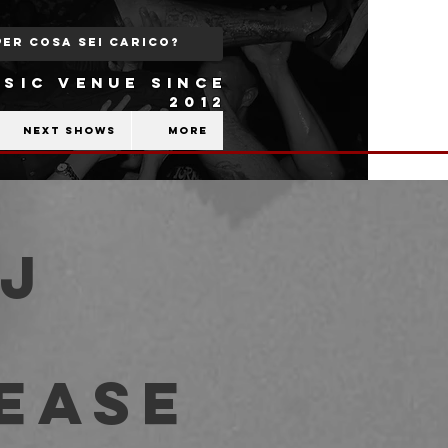
SIC VENUE SINCE
2012
Next shows
More
Dj
lease