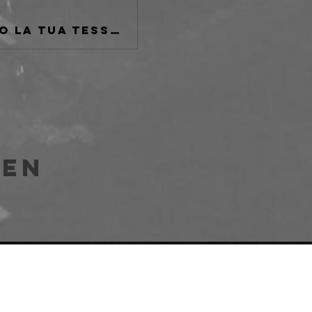
Se non sei tesserato AICS o se hai perduto la tua tessera fatta al Freakout Club passa da qui.
len
e