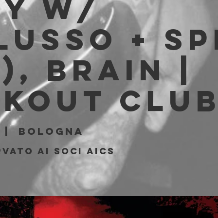
ty w/
lusso + SP
), Brain |
akout Clu
  |  
Bologna
vato ai soci AICS