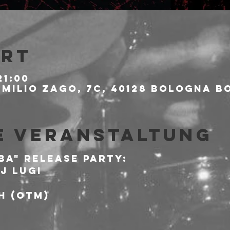
Ort
21:00
milio Zago, 7c, 40128 Bologna BO
e Veranstaltung
BA" RELEASE PARTY:
DJ LUGI
H (OTM)