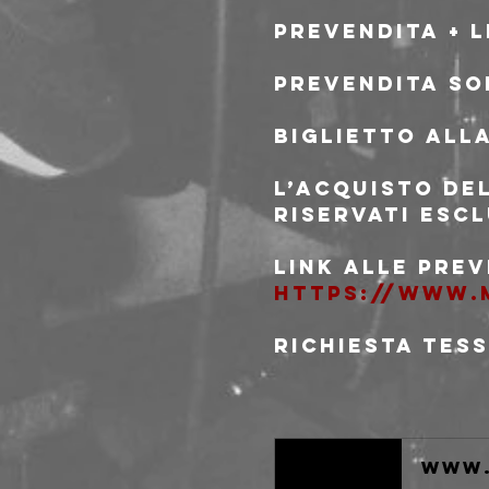
Prevendita + L
Prevendita sol
Biglietto all
L’acquisto de
riservati escl
Link alle prev
https://www.m
Richiesta tes
www.