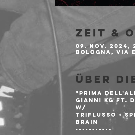
Zeit & 
09. Nov. 2024, 
Bologna, Via E
Über di
"PRIMA DELL'AL
GIANNI KG ft. 
w/
TRIFLUSSO + SP
BRAIN
-----------