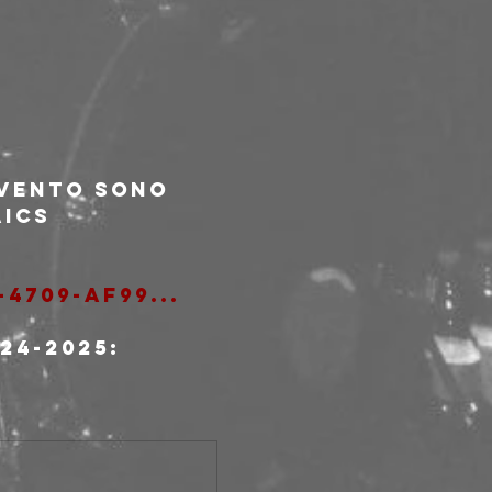
evento sono 
AICS
-4709-af99
...
24-2025: