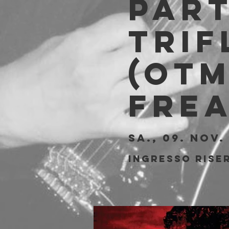
Par
Trif
(OTM
Fre
Sa., 09. Nov.
Ingresso riser