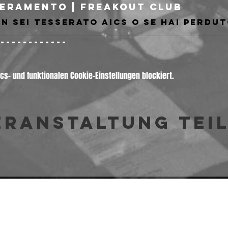
eramento | Freakout Club
-------------
s- und funktionalen Cookie-Einstellungen blockiert.
eranstaltung tei
© 2026 Freakout Club - Ass. Cult. Ruggin