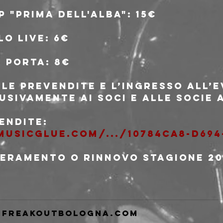
P "Prima dell'Alba": 15€
o live: 6€
a porta: 8€
lle prevendite e l’ingresso all’
usivamente ai soci e alle socie 
endite: 
usicglue.com/.../10784ca8-d694
seramento o rinnovo stagione 20
freakoutbologna.com