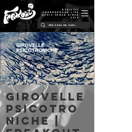
STRICTLY
UNDERGROUND LIVE
MUSIC VENUE SINCE
2012
Girovelle
Psicotro
niche |