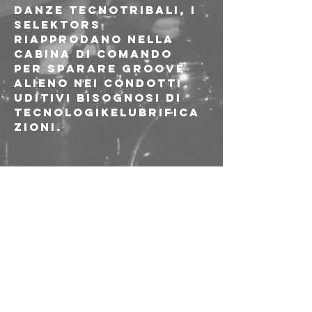
danze tecnotribali, i 
selektors 
riapprodano nella 
cabina di comando 
per sparare groove 
alieno nei condotti 
uditivi bisognosi di 
tecnologikelubrifica
zioni.
✺ local crew bech & 
Pol
✺ Guest - Francesco
INGRESSO 5€ 
RISERVATO AI SOCI E 
ALLE SOCIE AICS