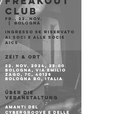
Freakout
Club
Fr., 22. Nov.
  |  
Bologna
Ingresso 5€ riservato
ai soci e alle socie
AICS
Zeit & Ort
22. Nov. 2024, 23:00
Bologna, Via Emilio
Zago, 7c, 40128
Bologna BO, Italia
Über die
Veranstaltung
Amanti del 
cybergroove e delle 