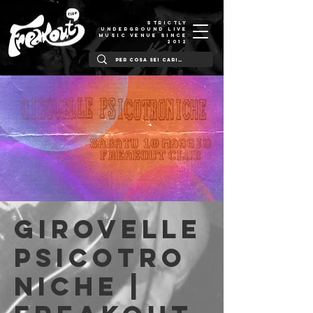
STRICTLY
UNDERGROUND LIVE
MUSIC VENUE SINCE
2012
Girovelle
Psicotro
niche |