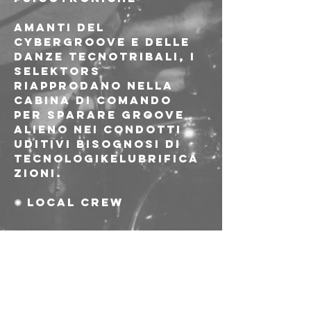
Amanti del 
cybergroove e delle 
danze tecnotribali, i 
selektors 
riapprodano nella 
cabina di comando 
per sparare groove 
alieno nei condotti 
uditivi bisognosi di 
tecnologikelubrifica
zioni.
✺ local crew
---
Ingresso 5€ 
riservato ai soci e 
alle socie AICS
Richiesta di 