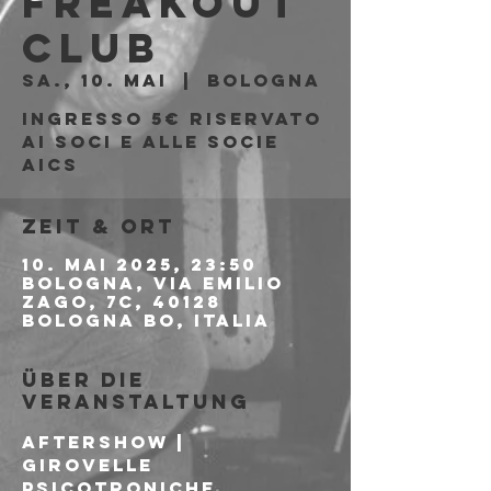
Freakout
Club
Sa., 10. Mai
  |  
Bologna
Ingresso 5€ riservato
ai soci e alle socie
AICS
Zeit & Ort
10. Mai 2025, 23:50
Bologna, Via Emilio
Zago, 7c, 40128
Bologna BO, Italia
Über die
Veranstaltung
AFTERSHOW | 
GIROVELLE 
PSICOTRONICHE