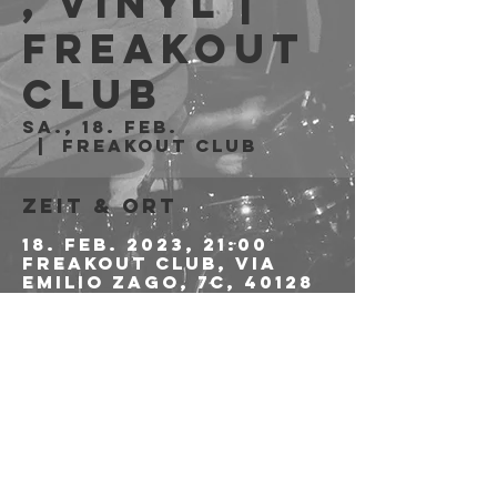
, Vinyl |
Freakout
Club
Sa., 18. Feb.
  |  
Freakout Club
Zeit & Ort
18. Feb. 2023, 21:00
Freakout Club, Via
Emilio Zago, 7c, 40128
Bologna BO, Italia
Diese
Veranstaltung
teilen