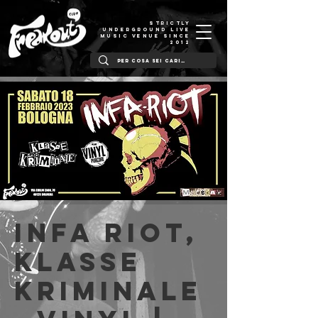
STRICTLY
UNDERGROUND LIVE
MUSIC VENUE SINCE
2012
Infa Riot,
Klasse
Kriminale