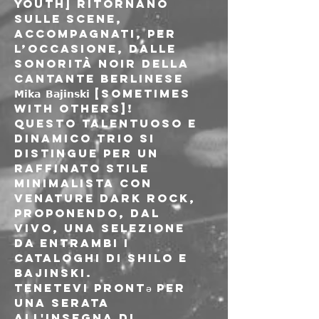
Youth] ritornano 
sulle scene, 
accompagnati, per 
l’occasione, dalle 
sonorità noir della 
cantante berlinese 
𝗠𝗶𝗸𝗮 𝗕𝗮𝗷𝗶𝗻𝘀𝗸𝗶 [Sometimes 
With Others]!
Questo talentuoso e 
dinamico trio si 
distingue per un 
raffinato stile 
minimalista con 
venature dark rock, 
proponendo, dal 
vivo, una selezione 
da entrambi i 
cataloghi di Shilo e 
Bajinski.
Tenetevi prontə per 
una serata 
all'insegna di 