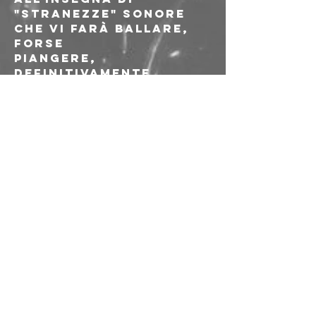
"stranezze" sonore 
che vi farà ballare, 
forse

piangere, 
definitivamente 
innamorare.
In apertura, 𝗧𝗵𝗲 
𝗟𝗮𝗻𝗰𝗮𝘀𝘁𝗲𝗿𝘀, progetto 
creato nel 2019 da 
Davide Chiari con 
Stefano Vanoni e 
Federico Mariotto - 
rispettivamente 
basso e batteria - e 
"ispirato alle sacre 
origini dell'hard 
rock e della musica 
psichedelica, alla 
purezza e alla 
libertà sonora che 
ha scosso 