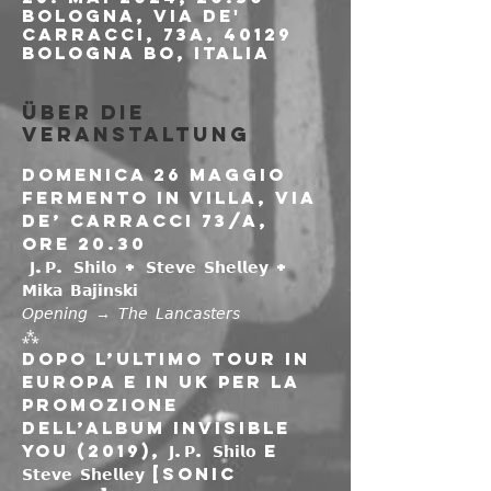
Bologna, Via de'
Carracci, 73a, 40129
Bologna BO, Italia
Über die
Veranstaltung
Domenica 26 maggio

Fermento in Villa, via 
de’ Carracci 73/a, 
ore 20.30

 𝗝.𝗣. 𝗦𝗵𝗶𝗹𝗼 + 𝗦𝘁𝗲𝘃𝗲 𝗦𝗵𝗲𝗹𝗹𝗲𝘆 + 
𝗠𝗶𝗸𝗮 𝗕𝗮𝗷𝗶𝗻𝘀𝗸𝗶 

𝘖𝘱𝘦𝘯𝘪𝘯𝘨 → 𝘛𝘩𝘦 𝘓𝘢𝘯𝘤𝘢𝘴𝘵𝘦𝘳𝘴
⁂
Dopo l’ultimo tour in 
Europa e in UK per la 
promozione 
dell’album Invisible 
You (2019), 𝗝.𝗣. 𝗦𝗵𝗶𝗹𝗼 e 
𝗦𝘁𝗲𝘃𝗲 𝗦𝗵𝗲𝗹𝗹𝗲𝘆 [Sonic 