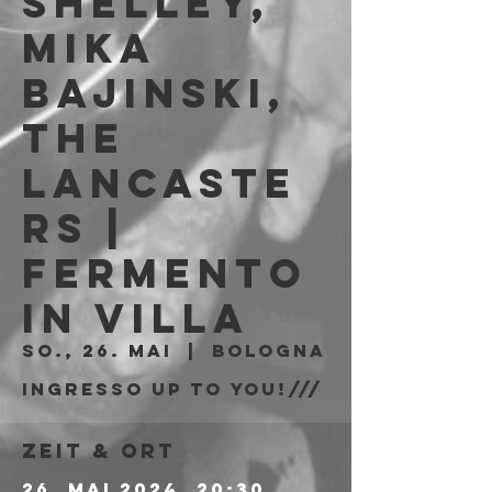
Shelley,
Mika
Bajinski,
The
Lancaste
rs |
Fermento
in Villa
So., 26. Mai
  |  
Bologna
Ingresso Up to You!///
Zeit & Ort
26. Mai 2024, 20:30