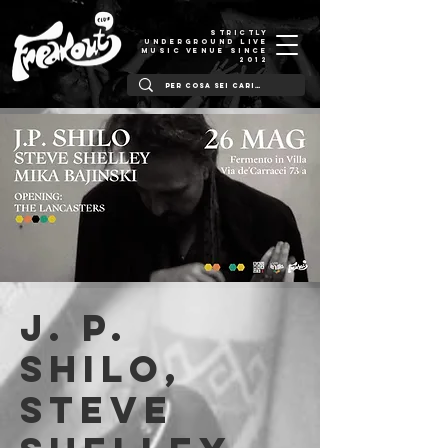
STRICTLY
UNDERGROUND LIVE
MUSIC VENUE SINCE
2012
J. P.
Shilo,
Steve