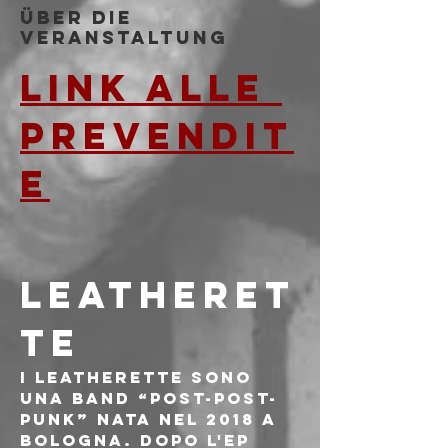
Über die
Veranstaltung
Link alle 
prevendit
e
LEATHERET
TE
I Leatherette sono 
una band “post-post-
punk” nata nel 2018 a 
Bologna. Dopo l'EP 