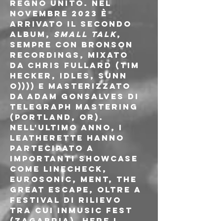
Regno Unito. Nel 
novembre 2023 è 
arrivato il secondo 
album, 
Small Talk
, 
sempre con Bronson 
Recordings, mixato 
da Chris Fullard (Tim 
Hecker, IDLES, SUNN 
O)))) e masterizzato 
da Adam Gonsalves di 
Telegraph Mastering 
(Portland, OR). 
Nell'ultimo anno, i 
Leatherette hanno 
partecipato a 
importanti showcase 
come Linecheck, 
Eurosonic, MENT, The 
Great Escape, oltre a 
festival di rilievo 
tra cui INMUSIC Fest 
(Zagabria), Here I 