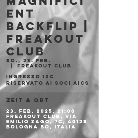
Magnifici
ent
Backflip |
Freakout
Club
So., 23. Feb.
  |  
Freakout Club
Ingresso 10€
riservato ai soci AICS
Zeit & Ort
23. Feb. 2025, 21:00
Freakout Club, Via
Emilio Zago, 7c, 40128
Bologna BO, Italia