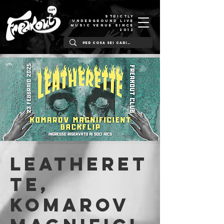
STRICTLY
UNDERGROUND LIVE
MUSIC VENUE SINCE
2012
Leatheret
te,
Komarov