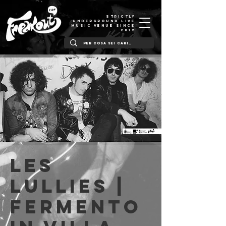
STRICTLY
UNDERGROUND LIVE
MUSIC VENUE SINCE
2012
Les
Lullies |
Fermento