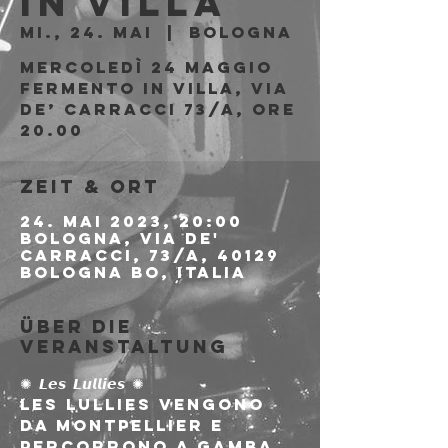
in Villa
Mi., 24. Mai
  |  
Bologna
Mercoledì 24 maggio
Fermento in Villa, via
de’ Carracci 73/a, ore
20.00
Zeit & Ort
24. Mai 2023, 20:00
Bologna, Via de'
Carracci, 73/A, 40129
Bologna BO, Italia
Über die
Veranstaltung
✺ 𝙇𝙚𝙨 𝙇𝙪𝙡𝙡𝙞𝙚𝙨 ✺
Les Lullies vengono 
da Montpellier e 
percorrono a gamba 