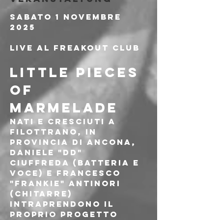
Sabato 1 Novembre 
2025
Live al Freakout Club
LITTLE PIECES 
OF 
MARMELADE
Nati e cresciuti a 
Filottrano, in 
provincia di Ancona, 
Daniele "DD" 
Ciuffreda (batteria e 
voce) e Francesco 
"Frankie" Antinori 
(chitarre) 
intraprendono il 
proprio progetto 