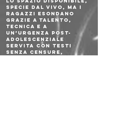
lo spazio disponibile, 
specie dal vivo, ma i 
ragazzi esondano 
grazie a talento, 
tecnica e a 
un’urgenza post-
adolescenziale 
servita con testi 
senza censure, 
costruiti attingendo 
dal gergo dei loro 
coetanei.
---
Prevendita
: 10€