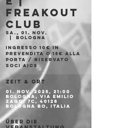
e |
Freakout
Club
Sa., 01. Nov.
  |  
Bologna
Ingresso 10€ in
prevendita o 15€ alla
porta / Riservato
soci AICS
Zeit & Ort
01. Nov. 2025, 21:00
Bologna, Via Emilio
Zago, 7c, 40128
Bologna BO, Italia
Über die
Veranstaltung