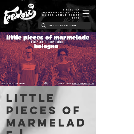
STRICTLY
UNDERGROUND LIVE
MUSIC VENUE SINCE
2012
Little
Pieces of
Marmelad