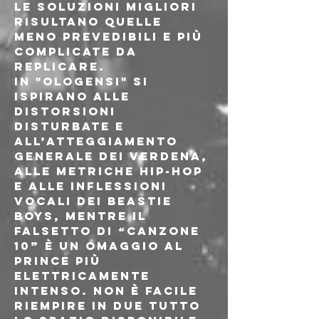
le soluzioni migliori 
risultano quelle 
meno prevedibili e più 
complicate da 
replicare.
In "Ologensi" si 
ispirano alle 
distorsioni 
disturbate e 
all’atteggiamento 
generale dei Verdena, 
alle metriche hip-hop 
e alle inflessioni 
vocali dei Beastie 
Boys, mentre il 
falsetto di “Canzone 
10” è un omaggio al 
Prince più 
elettricamente 
intenso. Non è facile 
riempire in due tutto 