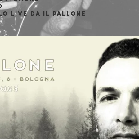
0
o live da Il Pallone