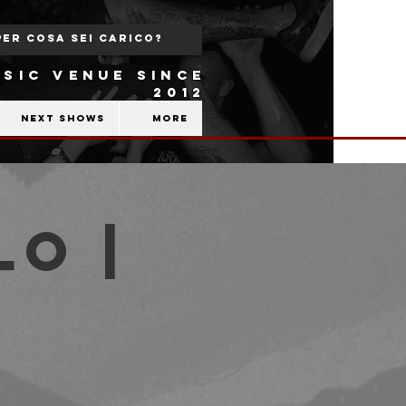
SIC VENUE SINCE
2012
Next shows
More
lo |