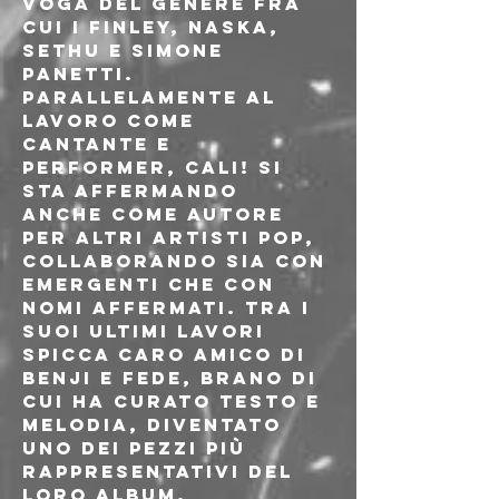
voga del genere fra 
cui i Finley, NASKA, 
Sethu e Simone 
Panetti.
Parallelamente al 
lavoro come 
cantante e 
performer, CALI! si 
sta affermando 
anche come autore 
per altri artisti pop, 
collaborando sia con 
emergenti che con 
nomi affermati. Tra i 
suoi ultimi lavori 
spicca Caro Amico di 
Benji e Fede, brano di 
cui ha curato testo e 
melodia, diventato 
uno dei pezzi più 
rappresentativi del 
loro album.