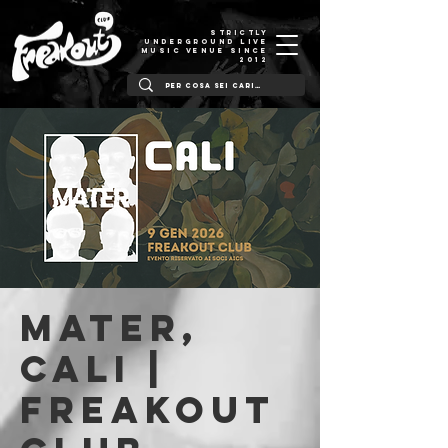
STRICTLY
UNDERGROUND LIVE
MUSIC VENUE SINCE
2012
Mater,
Cali |
Freakout