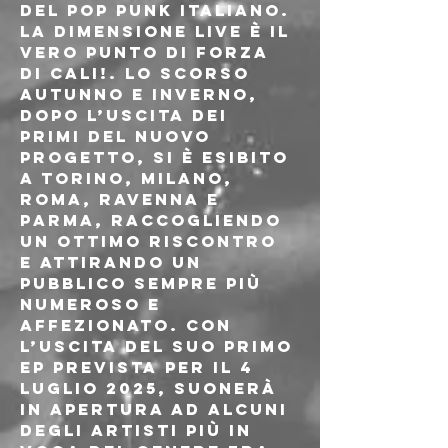
del pop punk italiano.
La dimensione live è il 
vero punto di forza 
di CALI!. Lo scorso 
autunno e inverno, 
dopo l’uscita dei 
primi del nuovo 
progetto, si è esibito 
a Torino, Milano, 
Roma, Ravenna e 
Parma, raccogliendo 
un ottimo riscontro 
e attirando un 
pubblico sempre più 
numeroso e 
affezionato. Con 
l’uscita del suo primo 
EP prevista per il 4 
luglio 2025, suonerà 
in apertura ad alcuni 
degli artisti più in 