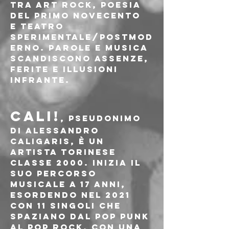
tra art rock, poesia 
del primo Novecento 
e teatro 
sperimentale/postmod
erno. Parole e musica 
scandiscono assenze, 
ferite e illusioni 
infrante.
CALI!
, pseudonimo 
di Alessandro 
Caligaris, è un 
artista torinese 
classe 2000. Inizia il 
suo percorso 
musicale a 17 anni, 
esordendo nel 2021 
con 11 singoli che 
spaziano dal pop punk 
al pop rock, con una 