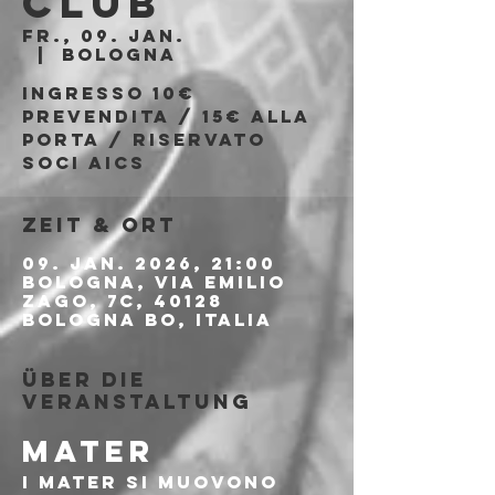
Club
Fr., 09. Jan.
  |  
Bologna
Ingresso 10€
prevendita / 15€ alla
porta / riservato
soci AICS
Zeit & Ort
09. Jan. 2026, 21:00
Bologna, Via Emilio
Zago, 7c, 40128
Bologna BO, Italia
Über die
Veranstaltung
MATER
I MATER si muovono 