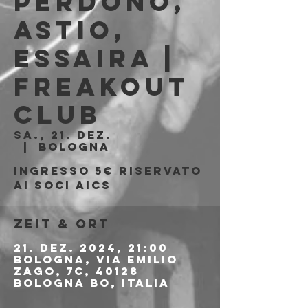
Perdono,
Astio,
Essaira |
Freakout
Club
Sa., 21. Dez.
  |  
Bologna
Ingresso 5€ riservato
ai soci AICS
Zeit & Ort
21. Dez. 2024, 21:00
Bologna, Via Emilio
Zago, 7c, 40128
Bologna BO, Italia