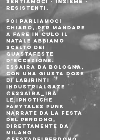
Sentiamoci - insieme - 
resistenti.
Poi parliamoci 
chiaro, per mandare 
a fare in culo il 
Natale abbiamo 
scelto dei 
guastafeste 
d’eccezione.
ESSAIRA da Bologna, 
con una giusta dose 
di labirinti 
industrialgaze 
@essaira_ira
Le ipnotiche 
farytales punk 
narrate da La festa 
del perdono, 
direttamente da 
Milano 
@festadelperdono