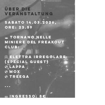
Über die
Veranstaltung
Sabato 14.03.2026, 
ore: 23.59
🕳️ Tornano nelle 
miniere del Freakout 
Club:
📀 Elettra Irregolare 
(special guest)
💿 Lappa
💿 Mox
💿 Treega
---
🎫 Ingresso: 8€ 
riservato AICS