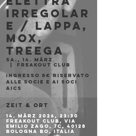
Elettra
Irregolar
e / Lappa,
Mox,
Treega
Sa., 14. März
  |  
Freakout Club
Ingresso 8€ riservato
alle socie e ai soci
AICS
Zeit & Ort
14. März 2026, 23:30
Freakout Club, Via
Emilio Zago, 7c, 40128
Bologna BO, Italia