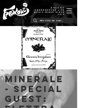
STRICTLY
UNDERGROUND LIVE
MUSIC VENUE SINCE
2012
MINERALE
- Special
guest: