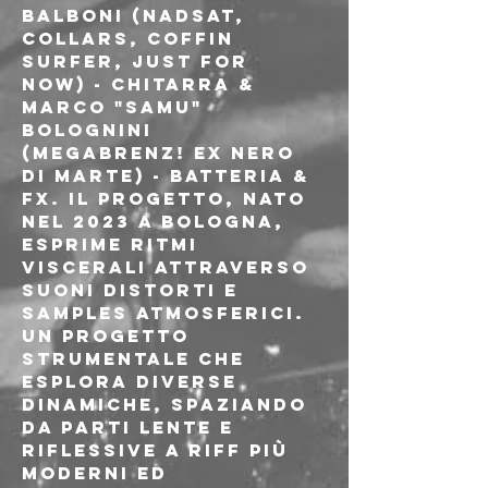
Balboni (NADSAT, 
COLLARS, Coffin 
Surfer, Just for 
Now) - Chitarra & 
Marco "Samu" 
Bolognini 
(MEGABRENZ! ex Nero 
di Marte) - Batteria & 
FX. Il progetto, nato 
nel 2023 a Bologna, 
esprime ritmi 
viscerali attraverso 
suoni distorti e 
samples atmosferici. 
Un progetto 
strumentale che 
esplora diverse 
dinamiche, spaziando 
da parti lente e 
riflessive a riff più 
moderni ed 