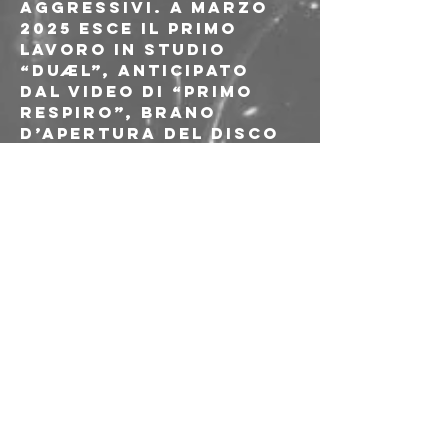
aggressivi. A Marzo 
2025 esce il primo 
lavoro in studio 
“DUÆL”, anticipato 
dal video di “Primo 
Respiro”, brano 
d’apertura del disco 
( 
https://youtu.be/UgE
bKZuAV8w ).
Link:
. Facebook: 
https://www.faceboo
k.com/duaelduo/
. Instagram: 
https://www.instagra
m.com/duael_
. YouTube: 
https://www.youtube.
com/@duael-duo