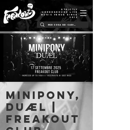
STRICTLY
UNDERGROUND LIVE
MUSIC VENUE SINCE
2012
MINIPONY,
DUÆL |
Freakout