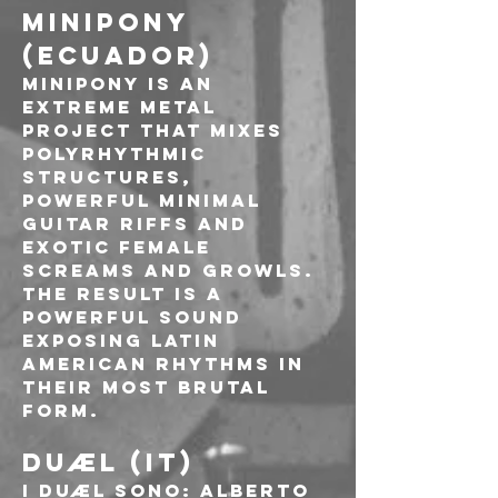
MINIPONY 
(ECUADOR)
MINIPONY is an 
extreme metal 
project that mixes 
polyrhythmic 
structures, 
powerful minimal 
guitar riffs and 
exotic female 
screams and growls. 
The result is a 
powerful sound 
exposing Latin 
American rhythms in 
their most brutal 
form.
DUÆL (IT)
I DUÆL sono: Alberto 