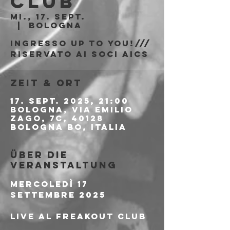
Club
Mi., 17. Sept.
  |  
Bologna
Ingresso Up to You!///
riservato ai soci AICS
Zeit & Ort
17. Sept. 2025, 21:00
Bologna, Via Emilio
Zago, 7c, 40128
Bologna BO, Italia
Über die
Veranstaltung
Mercoledì 17 
Settembre 2025
Live al Freakout Club