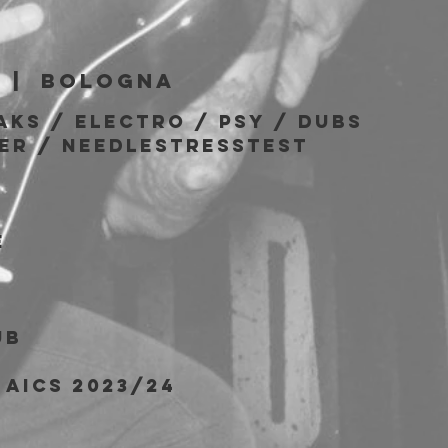
b
  |  
Bologna
AKS / ELECTRO / PSY / DUBS
ER / NEEDLESTRESSTEST
E
UB
AICS 2023/24