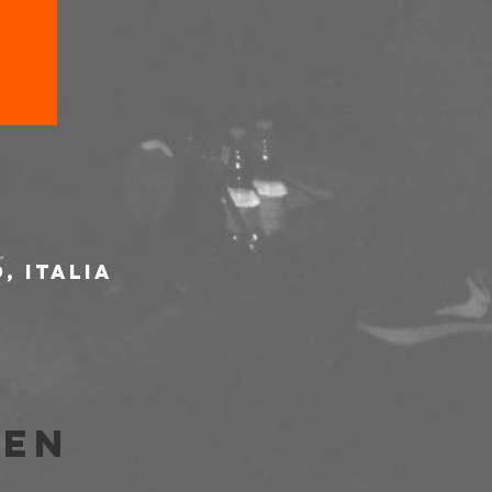
, Italia
len