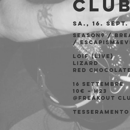
Clu
Sa., 16. Sept.
SEASON9 / BRE
/ ESCAPISM4EV
LOIF (LIVE)
LIZARD
RED CHOCOLAT
16 SETTEMBRE
10€ – H23
@FREAKOUT CL
TESSERAMENTO 