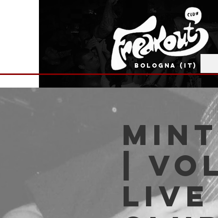
BOLOGNA (IT)
Mint
| Vo
live