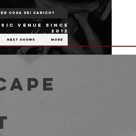
SIC VENUE SINCE
2012
Next shows
More
cape
F
t