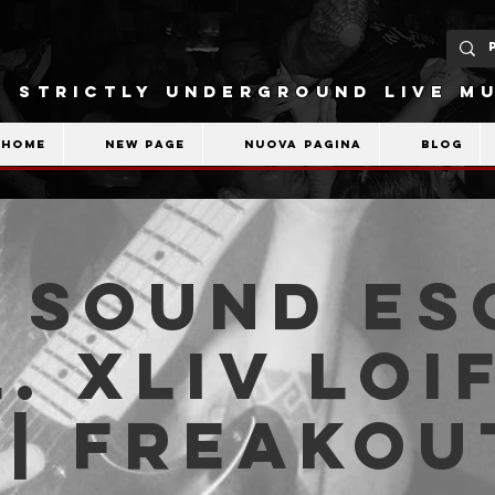
STRICTLY UNDERGROUND LIVE MU
Home
New Page
Nuova pagina
Blog
 Sound Es
l. XLIV LOI
 | Freakou