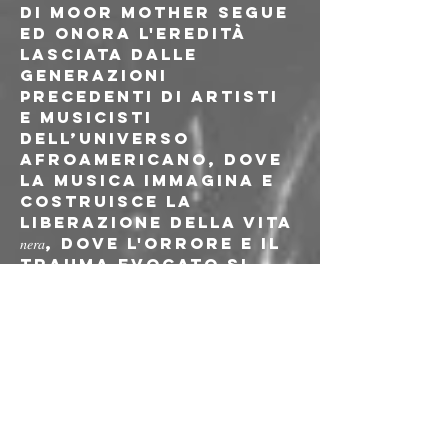
di Moor Mother segue 
ed onora l'eredità 
lasciata dalle 
generazioni 
precedenti di artisti 
e musicisti 
dell’universo 
afroamericano, dove 
la musica immagina e 
costruisce la 
liberazione della vita 
𝑛𝑒𝑟𝑎, dove l'orrore e il 
trauma evocato si 
trasformano 
magicamente in 
sogno, sprigionando 
i semi 
dell’emancipazione.
 Sul palco del 𝑻𝑷𝑶, 𝗠𝗼𝗼𝗿 
𝗠𝗼𝘁𝗵𝗲𝗿 si esibirà in solo: 
una dimensione più 