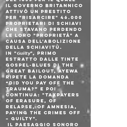
il governo britannico 
attivò un prestito 
per "risarcire" 46.000 
proprietari di schiavi 
che stavano perdendo 
le loro "proprietà" a 
causa dell'abolizione 
della schiavitù.

In "𝙂𝙪𝙞𝙡𝙩𝙮", primo 
estratto dalle tinte 
gospel-blues di The 
Great Bailout, Ayewa 
ripete la domanda 
“Did you pay off the 
trauma?” e poi 
continua: "taxpayers 
of erasure, of 
relapse, of amnesia, 
paying the crimes off 
– guilty".
 Il paesaggio sonoro 