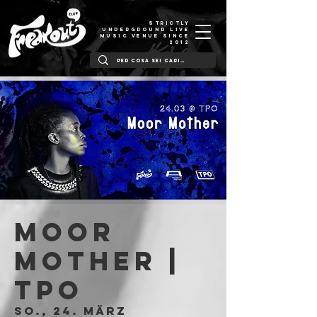
STRICTLY
UNDERGROUND LIVE
MUSIC VENUE SINCE
2012
Moor
Mother |
Tpo
So., 24. März