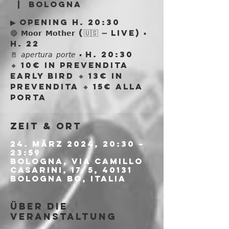
  |  
Bologna
▶ opening h. 20:30
🔴 𝗠𝗼𝗼𝗿 𝗠𝗼𝘁𝗵𝗲𝗿 (🇺🇸 ➖ live) ▪
h. 22
🚪 𝘢𝘱𝘦𝘳𝘵𝘶𝘳𝘢 𝘱𝘰𝘳𝘵𝘦 ▪ h. 20:30
🔸 10€ in prevendita
early bird 🔸 13€ in
prevendita 🔸 15€ alla
porta
Zeit & Ort
24. März 2024, 20:30 –
23:59
Bologna, Via Camillo
Casarini, 17/5, 40131
Bologna BO, Italia
Über die
Veranstaltung