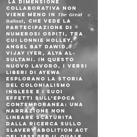
 La dimensione 
collaborativa non 
viene meno in 𝙏𝙝𝙚 𝙂𝙧𝙚𝙖𝙩 
𝘽𝙖𝙞𝙡𝙤𝙪𝙩, che vede la 
partecipazione di 
numerosi ospiti, tra 
cui Lonnie Holley, 
Angel Bat Dawid, 
Vijay Iyer, Alya Al-
Sultani. In questo 
nuovo lavoro, i versi 
liberi di Ayewa 
esplorano la storia 
del colonialismo 
inglese e i suoi 
effetti sull’epoca 
contemporanea: una 
narrazione non 
lineare scaturita 
dalla ricerca sullo 
Slavery Abolition Act 
del 1833 per il quale 