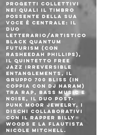
progetti collettivi 
nei quali il timbro 
possente della sua 
voce è centrale: il 
duo 
letterario/artistico 
Black Quantum 
Futurism (con 
Rasheedah Phillips), 
il quintetto free 
jazz Irreversible 
Entanglements, il 
gruppo 700 Bliss (in 
coppia con DJ Haram) 
tra rap, bass music e 
noise, il duo post-
punk Moor Jewelry, i 
dischi collaborativi 
con il rapper Billy 
Woods e la flautista 
Nicole Mitchell.