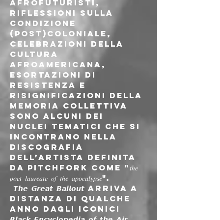
afrofuturisti, 
riflessioni sulla 
condizione 
(post)coloniale, 
celebrazioni della 
cultura 
afroamericana, 
esortazioni di 
resistenza e 
risignificazioni della 
memoria collettiva 
sono alcuni dei 
nuclei tematici che si 
incontrano nella 
discografia 
dell’artista definita 
da Pitchfork come "𝑡ℎ𝑒 
𝑝𝑜𝑒𝑡 𝑙𝑎𝑢𝑟𝑒𝑎𝑡𝑒 𝑜𝑓 𝑡ℎ𝑒 𝑎𝑝𝑜𝑐𝑎𝑙𝑦𝑝𝑠𝑒".
 𝙏𝙝𝙚 𝙂𝙧𝙚𝙖𝙩 𝘽𝙖𝙞𝙡𝙤𝙪𝙩 arriva a 
distanza di qualche 
anno dagli iconici 
𝘽𝙡𝙖𝙘𝙠 𝙀𝙣𝙘𝙮𝙘𝙡𝙤𝙥𝙚𝙙𝙞𝙖 𝙤𝙛 𝙩𝙝𝙚 𝘼𝙞𝙧 