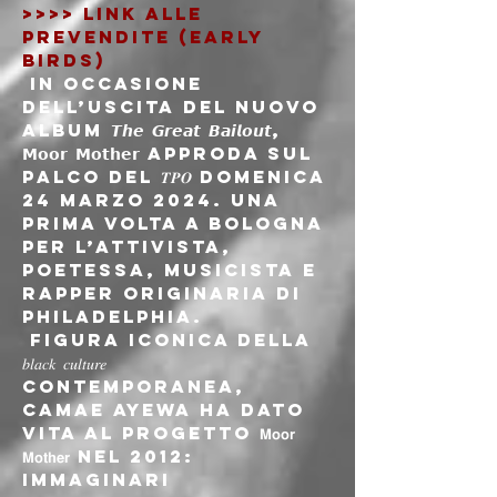
>>>> LINK ALLE 
PREVENDITE (EARLY 
BIRDS)
 In occasione 
dell’uscita del nuovo 
album 𝙏𝙝𝙚 𝙂𝙧𝙚𝙖𝙩 𝘽𝙖𝙞𝙡𝙤𝙪𝙩, 
𝗠𝗼𝗼𝗿 𝗠𝗼𝘁𝗵𝗲𝗿 approda sul 
palco del 𝑻𝑷𝑶 domenica 
24 marzo 2024. Una 
prima volta a Bologna 
per l’attivista, 
poetessa, musicista e 
rapper originaria di 
Philadelphia.
 Figura iconica della 
𝑏𝑙𝑎𝑐𝑘 𝑐𝑢𝑙𝑡𝑢𝑟𝑒 
contemporanea, 
Camae Ayewa ha dato 
vita al progetto 𝗠𝗼𝗼𝗿 
𝗠𝗼𝘁𝗵𝗲𝗿 nel 2012: 
immaginari 