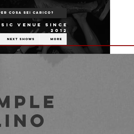
SIC VENUE SINCE
2012
Next shows
More
imple
lino