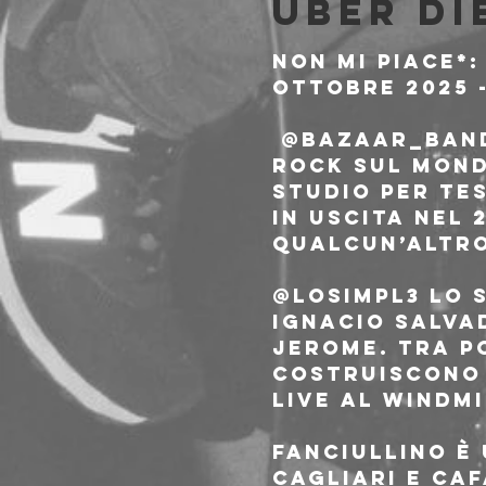
Über di
NON MI PIACE*:
OTTOBRE 2025 -
 @bazaar_band BAZAAR, visioni post punk e sentimenti alt 
rock sul mond
studio per tes
in uscita nel 
qualcun’altro
@losimpl3 Lo 
Ignacio Salvad
Jerome. Tra p
costruiscono 
live al Windmi
Fanciullino è
Cagliari e Caf