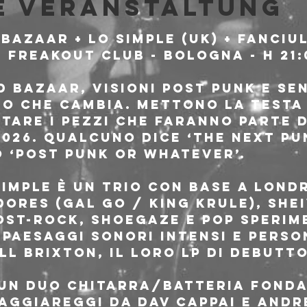
e Veranstaltung
 BAZAAR + LO SIMPLE (UK) + FANCIUL
 FREAKOUT CLUB - BOLOGNA - H 21:
o che cambia. Mettono la testa 
tare i pezzi che faranno parte d
2026. Qualcuno dice ‘The next pun
 ‘post punk or whatever’.
Simple è un trio con base a Lond
ores (Gal Go / King Krule), Shei
ost-rock, shoegaze e pop sperim
paesaggi sonori intensi e person
ll Brixton, il loro LP di debutto
 un duo chitarra/batteria fonda
aggiareggi da Dav Cappai e Andr