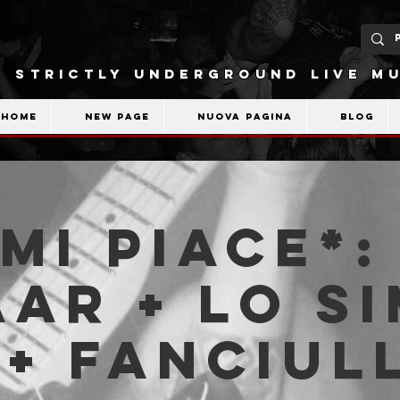
STRICTLY UNDERGROUND LIVE MU
Home
New Page
Nuova pagina
Blog
MI PIACE*:
AR + Lo S
 + Fanciul