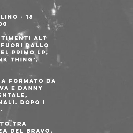
LINO - 18 
00
fuori dallo 
el primo LP, 
k thing’, 
ra formato da 
va e Danny 
entale, 
ali. Dopo i 
.
to tra 
ea Del Bravo. 