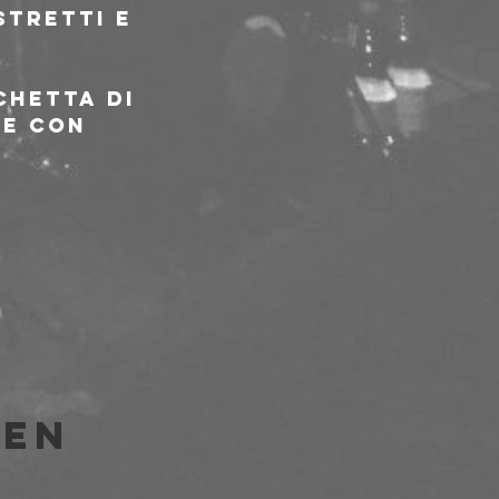
stretti e 
chetta di 
ne con 
len