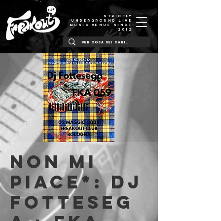
STRICTLY
UNDERGROUND LIVE
MUSIC VENUE SINCE
2012
NON MI
PIACE*: Dj
fotteseg