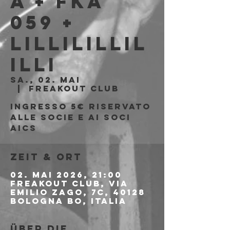
a + FKA
059 +
Lillilillil
illi
Sa., 02. Mai
  |  
Freakout Club
Ingresso 5€ riservato
alle socie e ai soci
AICS
Zeit & Ort
02. Mai 2026, 21:00
Freakout Club, Via
Emilio Zago, 7c, 40128
Bologna BO, Italia
Über die