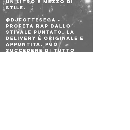
un litro e mezzo di 
stile.
@djfottesega - 
profeta rap dallo 
stivale puntato, la 
delivery è originale e 
appuntita. Può 
succedere di tutto
@fka059 + 
@lillilillilillilllll - 
due entità aliene 
appena atterrati da 
Jeep Muzik, il loro 
nuovo disco. Mumble? 
Trap? Cloud rap? Non 
ci interessa, siamo in 
fissa.
CLOSING SEASON NIGHT