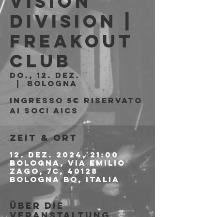
Vision
Division |
Freakout
Club
Do., 12. Dez.
  |  
Bologna
Ingresso 5€ riservato
ai soci aics
Zeit & Ort
12. Dez. 2024, 21:00
Bologna, Via Emilio
Zago, 7c, 40128
Bologna BO, Italia
Über die
Veranstaltung