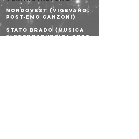
NORDOVEST (Vigevano, 
post-emo canzoni)
STATO BRADO (musica 
elettroacustica post 
agricola)
VISION DIVISION 
(alternative musica 
indie post punk)
Diese
Veranstaltung
teilen