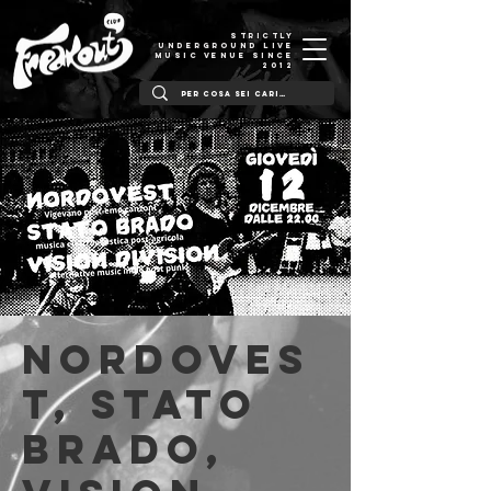
STRICTLY
UNDERGROUND LIVE
MUSIC VENUE SINCE
2012
Nordoves
t, Stato
Brado,