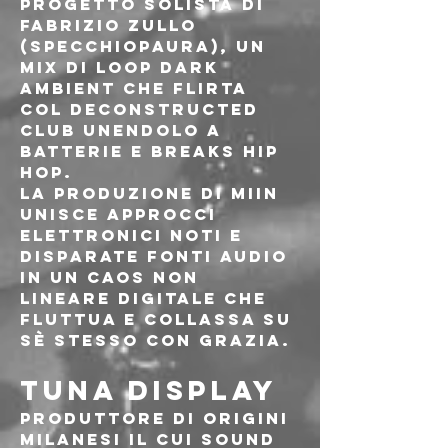
Progetto solista di 
Fabrizio Zullo 
(specchiopaura), un 
mix di loop dark 
ambient che flirta 
col deconstructed 
club unendolo a 
batterie e breaks hip 
hop. 
La produzione di MIIN 
unisce approcci 
elettronici noti e 
disparate fonti audio 
in un caos non 
lineare digitale che 
fluttua e collassa su 
sè stesso con grazia.
TUNA DISPLAY
Produttore di origini 
milanesi il cui sound 