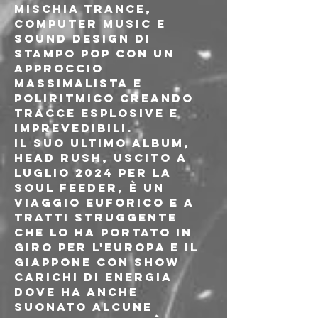
mischia trance, 
computer music e 
sound design di 
stampo pop con un 
approccio 
massimalista e 
poliritmico creando 
tracce esplosive e 
imprevedibili.
Il suo ultimo album, 
Head Rush, uscito a 
luglio 2024 per la 
Soul Feeder, è un 
viaggio euforico e a 
tratti struggente 
che lo ha portato in 
giro per l'Europa e il 
Giappone con show 
carichi di energia 
dove ha anche 
suonato alcune 