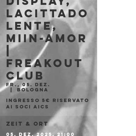
Display,
Lacittado
lente,
Miin-Amor
|
Freakout
Club
Fr., 05. Dez.
  |  
Bologna
Ingresso 5€ riservato
ai soci AICS
Zeit & Ort
05. Dez. 2025, 21:00