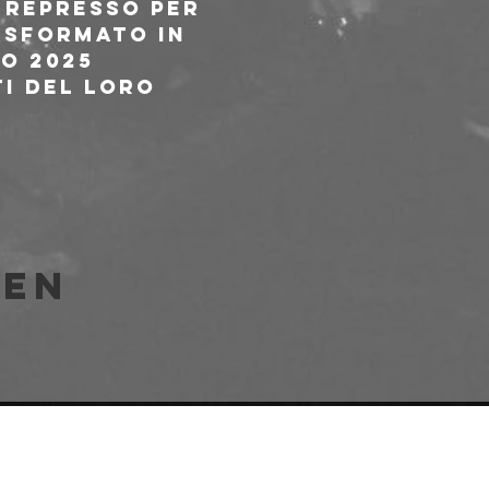
 represso per 
asformato in 
o 2025 
i del loro 
len
e