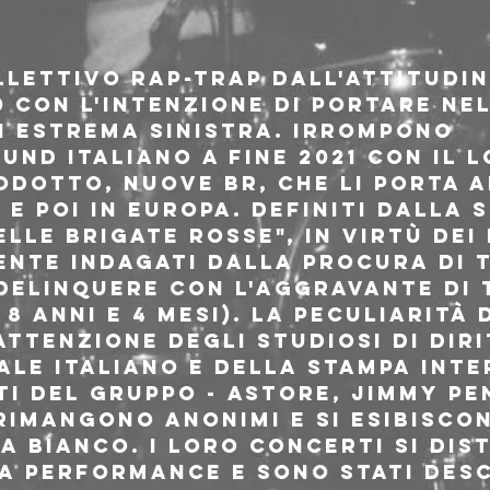
llettivo rap-trap dall'attitudin
 con l'intenzione di portare ne
i estrema sinistra. Irrompono 
nd italiano a fine 2021 con il l
otto, NUOVE BR, che li porta ad
 e poi in Europa. Definiti dalla s
lle Brigate Rosse", in virtù dei 
nte indagati dalla procura di T
 delinquere con l'aggravante di
8 anni e 4 mesi). La peculiarità 
attenzione degli studiosi di diri
le italiano e della stampa inter
i del gruppo - Astore, jimmy pe
 rimangono anonimi e si esibisco
 bianco. I loro concerti si dis
la performance e sono stati desc