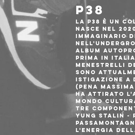
P38
La P38 è un co
nasce nel 2020
immaginario d
nell'undergrou
album autoprod
prima in Italia
menestrelli de
sono attualme
istigazione a
(pena massima 
ha attirato l'
mondo cultura
tre component
YUNG STALIN -
passamontagna
l'energia del