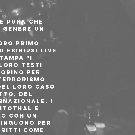
e punk che 
l genere un 
oro primo 
 esibirsi live 
tampa "i 
loro testi 
orino per 
 terrorismo 
del loro caso 
tto, del 
nazionale. I 
ntothal e 
no con un 
tinguono per 
ritti come 