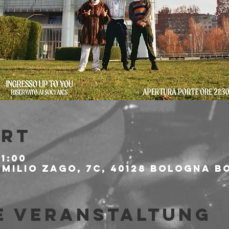
Ort
21:00
milio Zago, 7c, 40128 Bologna BO
e Veranstaltung