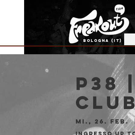
BOLOGNA (IT)
P38 
Clu
Mi., 26. Feb.
  
Ingresso Up to