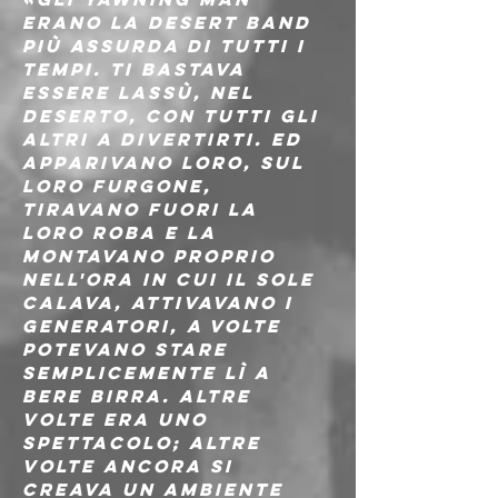
erano la desert band 
più assurda di tutti i 
tempi. Ti bastava 
essere lassù, nel 
deserto, con tutti gli 
altri a divertirti. Ed 
apparivano loro, sul 
loro furgone, 
tiravano fuori la 
loro roba e la 
montavano proprio 
nell'ora in cui il sole 
calava, attivavano i 
generatori, a volte 
potevano stare 
semplicemente lì a 
bere birra. Altre 
volte era uno 
spettacolo; altre 
volte ancora si 
creava un ambiente 