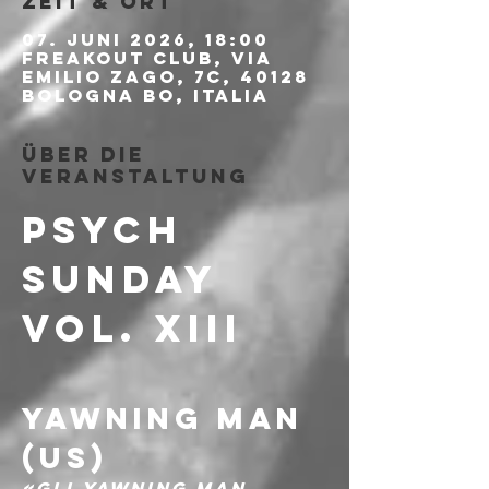
Zeit & Ort
07. Juni 2026, 18:00
Freakout Club, Via
Emilio Zago, 7c, 40128
Bologna BO, Italia
Über die
Veranstaltung
PSYCH 
SUNDAY 
VOL. XIII
YAWNING MAN 
(US)
«Gli Yawning Man 