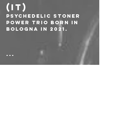
(IT)
Psychedelic Stoner 
power trio born in 
Bologna in 2021.
---
ORARI
18:00 Apertura porte
19:00 Holy Giant
20:00 SoftSun
21:00 Yawning Man
---