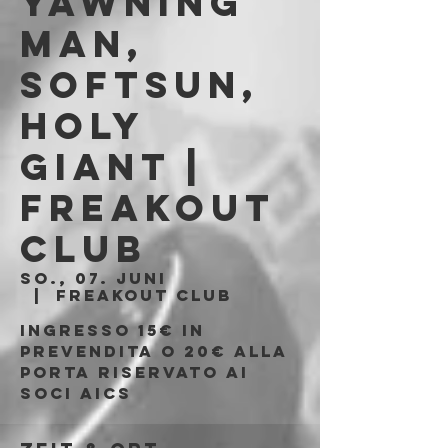
Yawning
Man,
SoftSun,
Holy
Giant |
Freakout
Club
So., 07. Juni
  |  
Freakout Club
Ingresso 15€ in
prevendita o 20€ alla
porta riservato ai
soci AICS