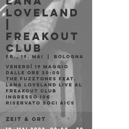
Lana
Loveland
|
Freakout
Club
Fr., 19. Mai
  |  
Bologna
Venerdì 19 Maggio
Dalle ore 20:00
The Fuzztones feat.
Lana Loveland live al
Freakout Club
Ingresso 10€
riservato soci AICS
Zeit & Ort