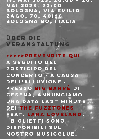
19. Mai 2023, 20:00 – 20.
Mai 2023, 20:00
Bologna, Via Emilio
Zago, 7c, 40128
Bologna BO, Italia
Über die
Veranstaltung
>>>>>PREVENDITE QUI
A seguito del 
posticipo del 
concerto - a causa 
dell’alluvione - 
presso 
Big Barrè
 di 
Cesena, annunciamo 
una data last minute 
dei 
The Fuzztones
feat. 
Lana Loveland
.
I biglietti sono 
disponibili sul 
nostro MusicGlue.