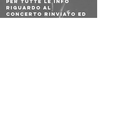
Per tutte le info 
riguardo al 
concerto rinviato ed 
eventuali rimborsi, vi 
chiediamo di 
rivolgervi 
direttamente agli 
organizzatori di 
Cesena.
La situazione meteo 
degli ultimi giorni è 
stata fuori 
controllo per tutti, 
abbiate pazienza, 
siate comprensivi ma 
soprattutto siate 
carichi.