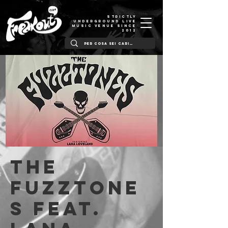
STRICTLY
UNDERGROUND LIVE
MUSIC VENUE SINCE
2012
The
Fuzztone
s feat.