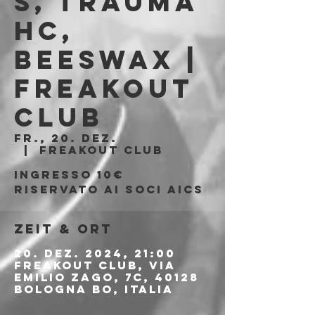
S, Trauma
HC,
Beeswax |
Freakout
Club
Fr., 20. Dez.
  |  
Freakout Club
Ingresso 10€
riservato ai soci aics
Zeit & Ort
20. Dez. 2024, 21:00
Freakout Club, Via
Emilio Zago, 7c, 40128
Bologna BO, Italia