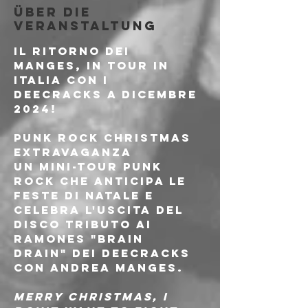
Über die
Veranstaltung
Il ritorno dei 
MANGES, in tour in 
Italia con i 
DEECRACKS a Dicembre 
2024!
PUNK ROCK CHRISTMAS 
EXTRAVAGANZA
Un mini-tour punk 
rock che anticipa le 
feste di Natale e 
celebra l'uscita del 
disco tributo ai 
Ramones "Brain 
Drain" dei DeeCRACKS 
con Andrea Manges.
MERRY CHRISTMAS, I 