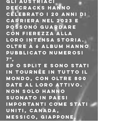
Gli Austriaci 
DeeCRACKS
 hanno 
celebrato i 20 anni di 
carriera nel 2023 e 
possono guardare 
con fierezza alla 
loro intensa storia. 
Oltre a 6 album hanno 
pubblicato numerosi 
7",
EP o split e sono stati 
in tournée in tutto il 
mondo, con oltre 800 
date al loro attivo. 
Non solo hanno 
suonato in paesi 
importanti come Stati 
Uniti, Canada, 
Messico, Giappone, 
Cina, ma hanno 
condiviso il palco 
anche con band come 