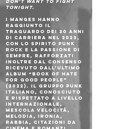
DON'T WANT TO FIGHT 
TONIGHT.
I 
Manges
 hanno 
raggiunto il 
traguardo dei 30 anni 
di carriera nel 2023, 
con lo spirito punk 
rock e la passione di 
sempre, rafforzati 
inoltre dal consenso 
ricevuto dall’ultimo 
album “Book Of Hate 
For Good People” 
(2022). Il gruppo punk 
Italiano, conosciuto 
e rispettato a livello 
internazionale, 
mescola velocità, 
melodia, ironia, 
rabbia, citazioni da 
cinema e romanzi 