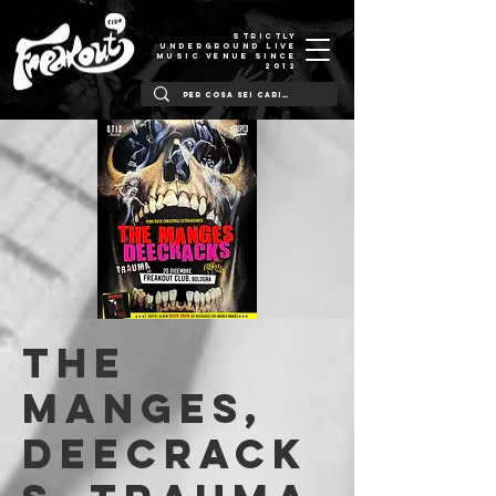
STRICTLY
UNDERGROUND LIVE
MUSIC VENUE SINCE
2012
The
Manges,
DeeCRACK