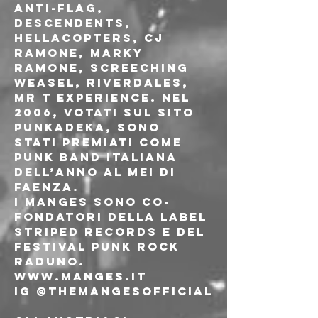
Anti-Flag, 
Descendents, 
Hellacopters, CJ 
Ramone, Marky 
Ramone, Screeching 
Weasel, Riverdales, 
Mr T Experience. Nel 
2006, votati sul sito 
Punkadeka, sono 
stati premiati come 
punk band Italiana 
dell’anno al MEI di 
Faenza.
I Manges sono co-
fondatori della label 
Striped Records e del 
festival Punk Rock 
Raduno. 
www.manges.it
IG @themangesofficial