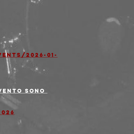
ents/2026-01-
evento sono 
2026