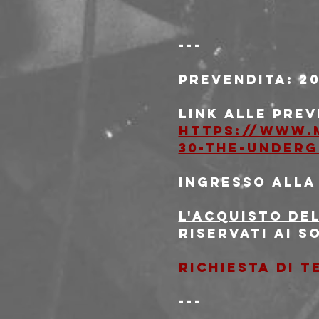
---
Prevendita
: 2
Link alle pre
https://www.
30-the-under
Ingresso alla
L'acquisto del
riservati ai s
Richiesta di 
---