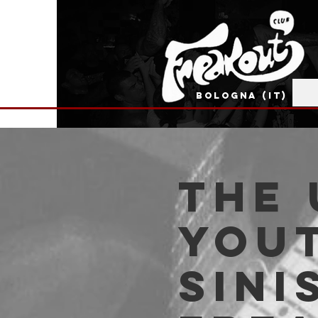
BOLOGNA (IT)
The
Yout
Sini