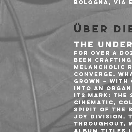
Bologna, Via E
Über di
THE UNDE
For over a do
been crafting
melancholic r
converge. Wha
grown – with 
into an organ
its mark: the
cinematic, col
spirit of the 
Joy Division,
throughout, w
Album titles 