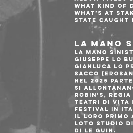
What Kind of D
what’s at stak
state caught 
LA MANO S
La Mano Sinis
Giuseppe Lo Bu
Gianluca Lo Pr
Sacco (ErosAn
Nel 2025 part
si allontanano
Robin's, regi
Teatri di Vita
festival in Ita
Il loro primo 
Loto Studio d
di Le Guin.