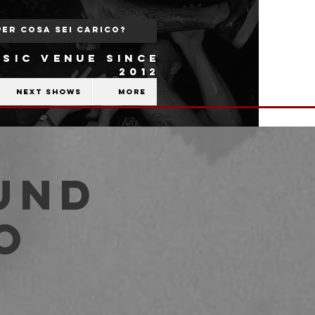
SIC VENUE SINCE
2012
Next shows
More
und
o