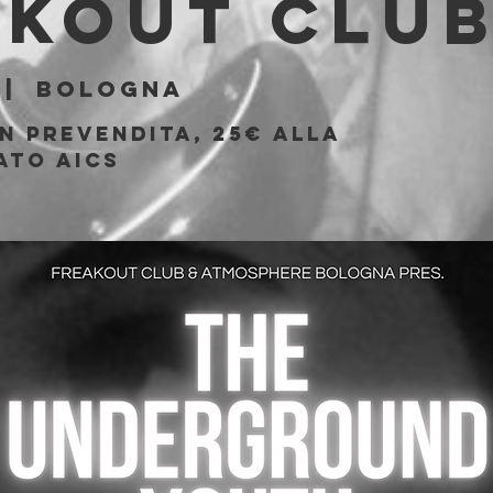
akout Clu
 |  
Bologna
n prevendita, 25€ alla
ato AICS