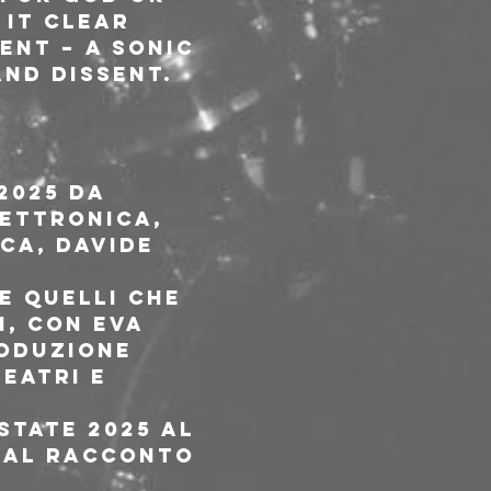
 it clear 
ent – a sonic 
nd dissent.
2025 da 
lettronica, 
ca, Davide 
e Quelli che 
, con Eva 
oduzione 
eatri e 
state 2025 al 
 al racconto 