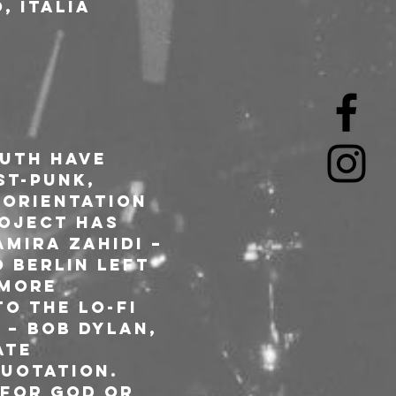
, Italia
uth have 
t-punk, 
orientation 
oject has 
mira Zahidi – 
 Berlin left 
 more 
o the lo-fi 
 – Bob Dylan, 
ate 
uotation. 
 For God or 