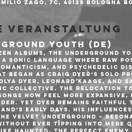
milio Zago, 7c, 40128 Bologna BO
e Veranstaltung
RGROUND YOUTH (DE)
zen albums, The Underground Yo
 a sonic language where raw pos
omanticism, and psychedelic dis
t began as Craig Dyer‘s solo pr
Olya Dyer, Leonard Kaage, and Sa
ic collective. The relocation to
 songs now feel more expansive,
der. Yet Dyer remains faithful t
band’s early days. His influences
 The Velvet Underground – reson
ithout ever tipping into mere q
like Haunted, The Perfect Enemy