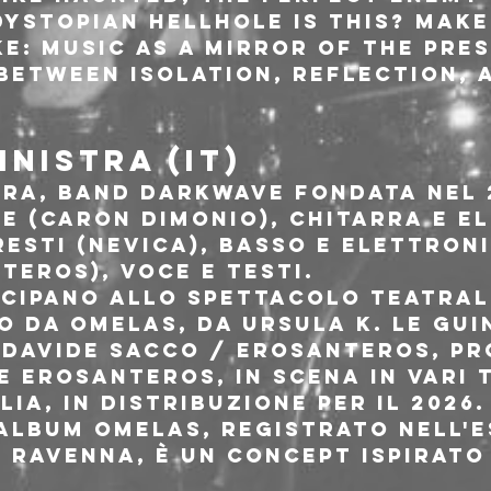
ystopian Hellhole Is This? make
e: music as a mirror of the pres
between isolation, reflection, a
INISTRA (IT)
tra, band darkwave fondata nel 
e (Caron Dimonio), chitarra e e
esti (Nevica), basso e elettroni
tEros), voce e testi.
ecipano allo spettacolo teatral
 da Omelas, da Ursula K. Le Guin
a Davide Sacco / ErosAntEros, pr
 e ErosAntEros, in scena in vari t
lia, in distribuzione per il 2026.
album Omelas, registrato nell'e
i Ravenna, è un concept ispirato