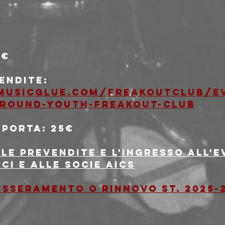
0€
vendite
: 
musicglue.com/freakoutclub/ev
ground-youth-freakout-club
 porta
: 25€
le prevendite e l'ingresso all'
oci e alle socie AICS
tesseramento o rinnovo st. 2025-