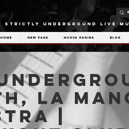
STRICTLY UNDERGROUND LIVE MU
Home
New Page
Nuova pagina
Blog
 Undergro
h, La Man
stra |