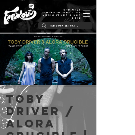
STRICTLY
UNDERGROUND LIVE
MUSIC VENUE SINCE
2012
Toby
Driver /
Alora