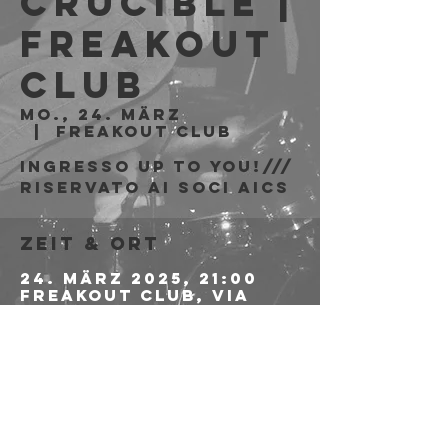
Crucible |
Freakout
Club
Mo., 24. März
  |  
Freakout Club
Ingresso Up to You!///
riservato ai soci AICS
Zeit & Ort
24. März 2025, 21:00
Freakout Club, Via
Emilio Zago, 7c, 40128
Bologna BO, Italia
Diese