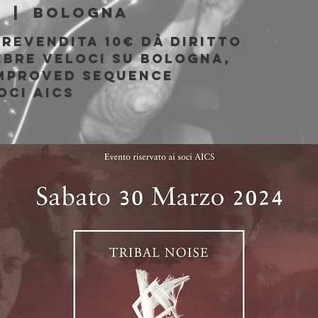
z
  |  
Bologna
prevendita 10€ dà diritto
nebre Veloci su Bologna,
Improved Sequence
oci AICS