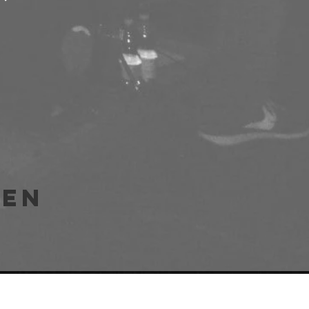
len
e