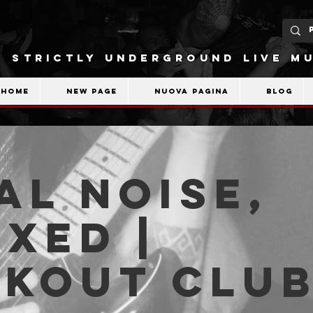
STRICTLY UNDERGROUND LIVE MU
Home
New Page
Nuova pagina
Blog
al Noise,
xed |
akout Clu