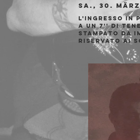
Sa., 30. Mär
L'ingresso in 
a un 7'' di Te
stampato da 
Riservato ai s