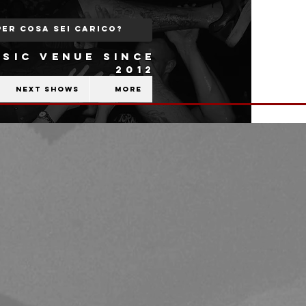
SIC VENUE SINCE
2012
Next shows
More
b