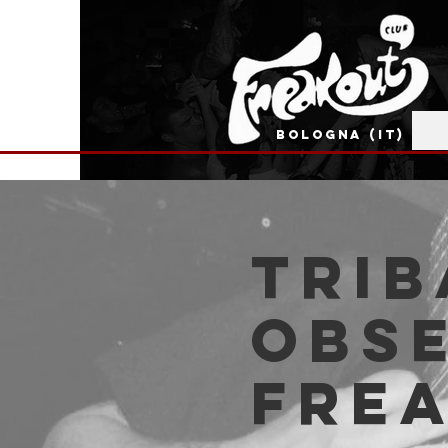
BOLOGNA (IT)
Trib
Obse
Fre