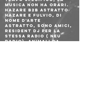
musica non ha orari.
Hazare b2b Astratto
Hazare e Fulvio, di 
nome d'arte 
Astratto, sono amici, 
Resident dj per la 
stessa radio ( Neu 
Radio), animali da 
dancefloor, amanti 
di vinili, un pó 
festaioli, un pó 
psicopatici.. un pó 
troppo forse.

Dietro ai giradischi 
tornano alle loro 
essenze, Marocco e 
Molise, sfidandosi a 
colpi di percussioni, 
vocalismi assatanati 
e cassa dritta per 
non perdersi mai di 