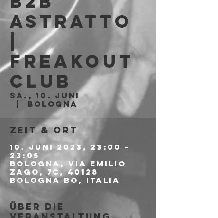
b2b
Astratto
|
Freakout
Club
Sa., 10. Juni
  |  
Bologna
Zeit & Ort
10. Juni 2023, 23:00 –
23:05
Bologna, Via Emilio
Zago, 7c, 40128
Bologna BO, Italia
Über die
Veranstaltung