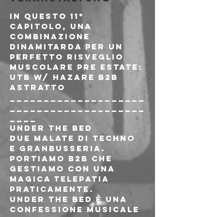
In questo 11* 
capitolo, una 
combinazione 
dinamitarda per un 
perfetto risveglio 
muscolare pre estate:
UTB w/ Hazare b2b 
Astratto
____________________
____________________
____
Under The Bed
Due malate di techno 
e granbusseria. 
Portiamo b2b che 
gestiamo con una 
magica telepatia 
praticamente.

Under The Bed è una 
confessione musicale 