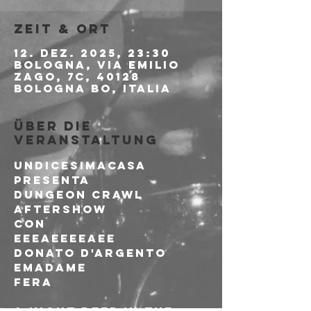
Zeit & Ort
12. Dez. 2025, 23:30
Bologna, Via Emilio
Zago, 7c, 40128
Bologna BO, Italia
Über die
Veranstaltung
undicesimacasa 
presenta
DUNGEON CRAWL 
aftershow
con
eeeaeeeeaee
donato d'argento
emadame
fera