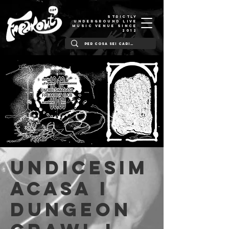
STRICTLY
UNDERGROUND LIVE
MUSIC VENUE SINCE
2012
undicesim
acasa I
DUNGEON