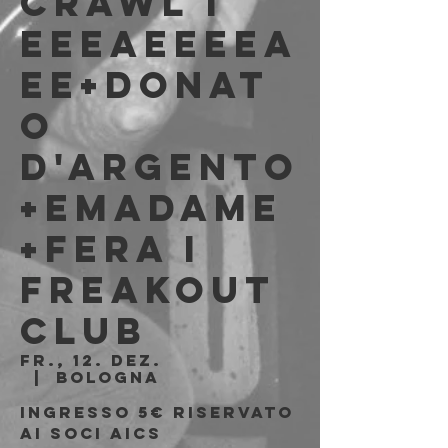
CRAWL I
eeeaeeeea
ee+donat
o
d'argento
+emadame
+fera I
FREAKOUT
CLUB
Fr., 12. Dez.
  |  
Bologna
Ingresso 5€ riservato
ai soci AICS