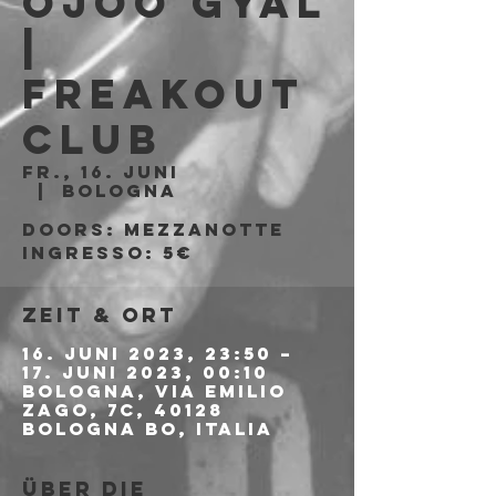
OJOO GYAL
|
Freakout
Club
Fr., 16. Juni
  |  
Bologna
Doors: mezzanotte
Ingresso: 5€
Zeit & Ort
16. Juni 2023, 23:50 –
17. Juni 2023, 00:10
Bologna, Via Emilio
Zago, 7c, 40128
Bologna BO, Italia
Über die