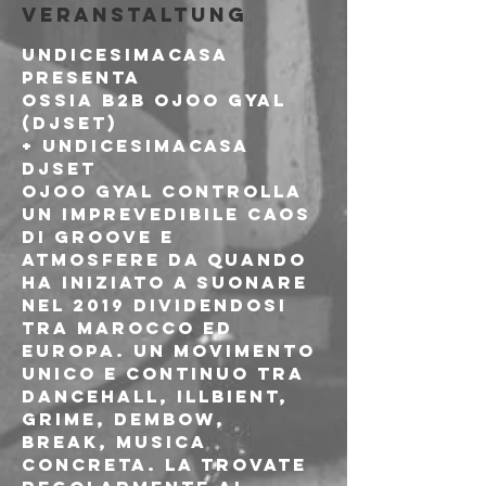
Veranstaltung
UNDICESIMACASA 
presenta
OSSIA b2b OJOO GYAL 
(djset)

+ undicesimacasa 
djset
OJOO GYAL controlla 
un imprevedibile caos 
di groove e 
atmosfere da quando 
ha iniziato a suonare 
nel 2019 dividendosi 
tra Marocco ed 
Europa. Un movimento 
unico e continuo tra 
dancehall, illbient, 
grime, dembow, 
break, musica 
concreta. La trovate 