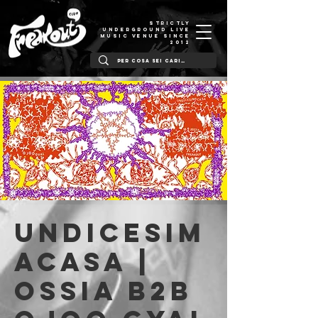
STRICTLY
UNDERGROUND LIVE
MUSIC VENUE SINCE
2012
Undicesim
acasa |
OSSIA b2b