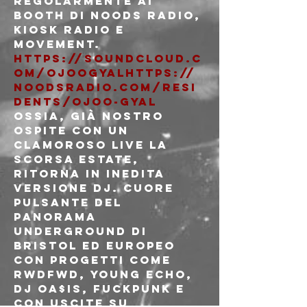
regolarmente ai 
booth di Noods radio, 
kiosk radio e 
https://soundcloud.c
om/ojoogyal
https://
noodsradio.com/resi
dents/ojoo-gyal
OSSIA, già nostro 
ospite con un 
clamoroso live la 
scorsa estate, 
ritorna in inedita 
versione DJ. Cuore 
pulsante del 
panorama 
underground di 
Bristol ed europeo 
con progetti come 
RWDFWD, Young Echo, 
DJ Oa$is, Fuckpunk e 
con uscite su 