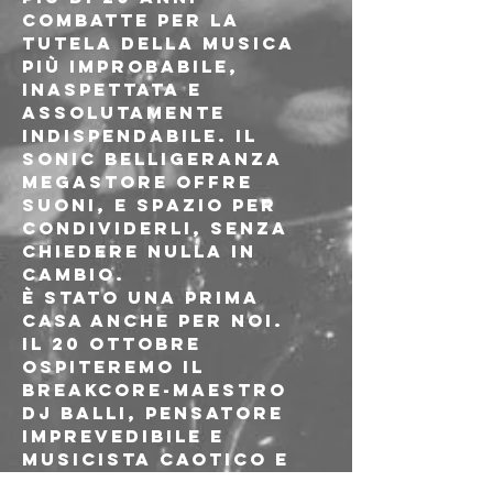
combatte per la 
tutela della musica 
più improbabile, 
inaspettata e 
assolutamente 
indispendabile. Il 
Sonic Belligeranza 
Megastore offre 
suoni, e spazio per 
condividerli, senza 
chiedere nulla in 
cambio.

È stato una Prima 
Casa anche per noi.
Il 20 Ottobre 
ospiteremo il 
breakcore-Maestro 
DJ Balli, pensatore 
imprevedibile e 
musicista caotico e 
straordinario, 