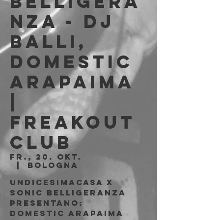
Belligera
nza - Dj
Balli,
Domestic
Arapaima
|
Freakout
Club
Fr., 20. Okt.
  |  
Bologna
Undicesimacasa x
Sonic Belligeranza
presentano:
Domestic Arapaima