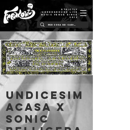
STRICTLY
UNDERGROUND LIVE
MUSIC VENUE SINCE
2012
Undicesim
acasa x
Sonic