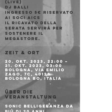
(live)
DJ Balli
Ingresso 5€ riservato
ai soci AICS
Il ricavato della
serata servirà per
sostenere il
Megastore.
Zeit & Ort
20. Okt. 2023, 22:00 –
21. Okt. 2023, 03:00
Bologna, Via Emilio
Zago, 7c, 40128
Bologna BO, Italia
Über die
Veranstaltung
Sonic Belligeranza da 
più di 20 anni 