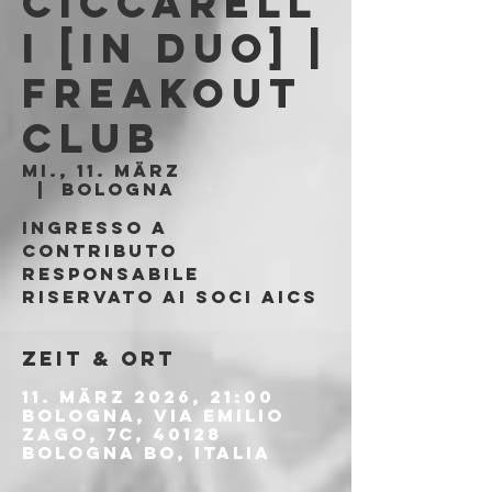
Ciccarell
i [in duo] |
Freakout
Club
Mi., 11. März
  |  
Bologna
Ingresso a
contributo
responsabile
riservato ai soci AICS
Zeit & Ort
11. März 2026, 21:00
Bologna, Via Emilio
Zago, 7c, 40128
Bologna BO, Italia