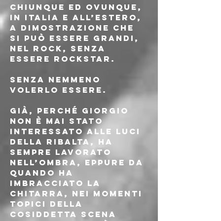
chiunque ed ovunque, 
in Italia e all’estero, 
a dimostrazione che 
si può essere grandi, 
nel rock, senza 
essere rockstar. 
Senza nemmeno 
volerlo essere. 
Già, perché Giorgio 
non è mai stato 
interessato alle luci 
della ribalta, ha 
sempre lavorato 
nell’ombra, eppure da 
quando ha 
imbracciato la 
chitarra, nei momenti 
topici della 
cosiddetta scena 