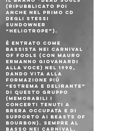
il brano “Dead Souls” 
(ripubblicato poi 
anche nel primo CD 
degli stessi 
Sundowner 
“Heliotrope”). 
È entrato come 
bassista nei Carnival 
of Fools (con Mauro 
Ermanno Giovanardi 
alla voce) nel 1990, 
dando vita alla 
formazione più 
“estrema e delirante” 
di questo gruppo 
(memorabili i 
concerti tenuti a 
Brera occupata e di 
supporto ai Beasts of 
Bourbon). Sempre al 
basso nei Carnival, 