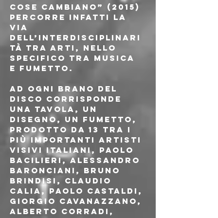
cose cambiano” (2015) 
percorre infatti la 
via 
dell’interdisciplinari
tà tra arti, nello 
specifico tra musica 
e fumetto. 
Ad ogni brano del 
disco corrisponde 
una tavola, un 
disegno, un fumetto, 
prodotto da 13 tra i 
più importanti artisti 
visivi italiani, Paolo 
Bacilieri, Alessandro 
Baronciani, Bruno 
Brindisi, Claudio 
Calia, Paolo Castaldi, 
Giorgio Cavanazzano, 
Alberto Corradi, 