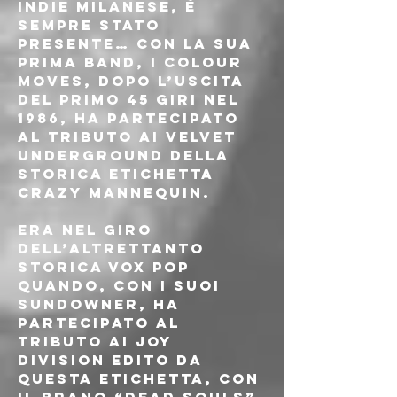
indie milanese, è 
sempre stato 
presente… con la sua 
prima band, i Colour 
Moves, dopo l’uscita 
del primo 45 giri nel 
1986, ha partecipato 
al tributo ai Velvet 
Underground della 
storica etichetta 
Crazy Mannequin. 
Era nel giro 
dell’altrettanto 
storica Vox Pop 
quando, con i suoi 
Sundowner, ha 
partecipato al 
tributo ai Joy 
Division edito da 
questa etichetta, con 