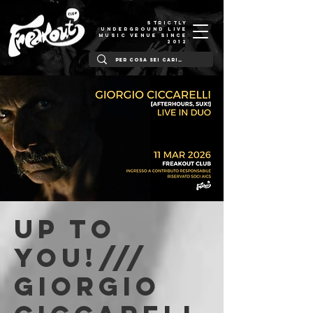
STRICTLY
UNDERGROUND LIVE
MUSIC VENUE SINCE
2012
Up to
You!///
Giorgio