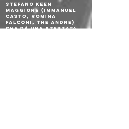
Stefano Keen 
Maggiore (Immanuel 
Casto, Romina 
Falconi, The Andre) 
che dà una sterzata 
totalmente 
elettronica alle 
canzoni di Giorgio 
(con i testi sempre di 
Tito), mentre la 
contaminazione tra 
arti si traduce 
questa volta in 
un’opera del maestro 
Milo Manara in 
copertina.
Giunti al 2025, ecco 
che Giorgio 
Ciccarelli si 
ripropone con “A Luci 