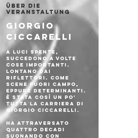
Über die
Veranstaltung
GIORGIO 
CICCARELLI
A luci spente, 
succedono a volte 
cose importanti. 
Lontano dai 
riflettori. Come 
scene fuori campo, 
eppure determinanti. 
È stata così un po' 
tutta la carriera di 
Giorgio Ciccarelli. 
Ha attraversato 
quattro decadi 
suonando con 