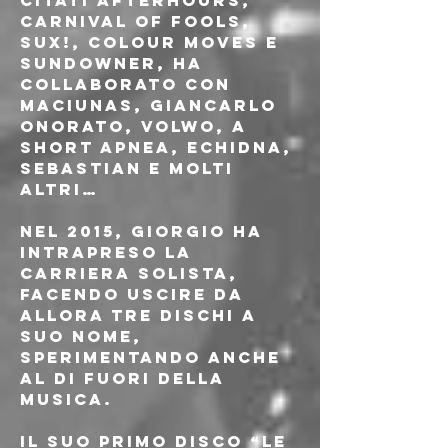
citati Afterhours, 
Carnival of fools, 
Sux!, Colour Moves e 
Sundowner, ha 
collaborato con 
Maciunas, Giancarlo 
Onorato, Volwo, A 
Short Apnea, Echidna, 
Sebastian e molti 
altri…
Nel 2015, Giorgio ha 
intrapreso la 
carriera solista, 
facendo uscire da 
allora tre dischi a 
suo nome, 
sperimentando anche 
al di fuori della 
musica.  
Il suo primo disco “Le 