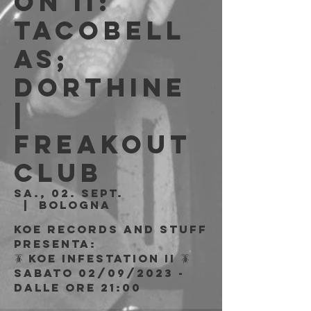
on II:
Tacobell
as;
Dorthine
|
Freakout
Club
Sa., 02. Sept.
  |  
Bologna
KOE records and stuff
presenta:
🪳 KOE infestation II 🪳
sabato 02/09/2023 -
dalle ore 21:00