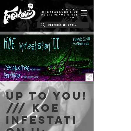
STRICTLY
UNDERGROUND LIVE
MUSIC VENUE SINCE
2012
Up to You!
/// KOE
infestati