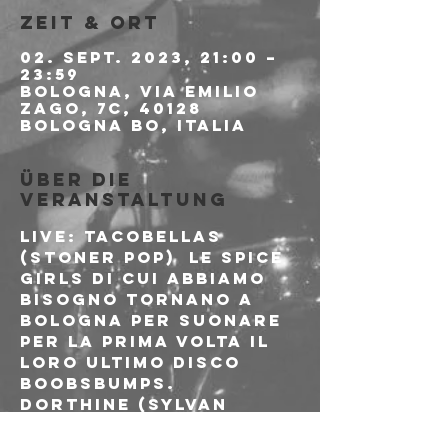
Zeit & Ort
02. Sept. 2023, 21:00 –
23:59
Bologna, Via Emilio
Zago, 7c, 40128
Bologna BO, Italia
Über die
Veranstaltung
LIVE: Tacobellas 
(stoner pop)  Le Spice 
Girls di cui abbiamo 
bisogno tornano a 
Bologna per suonare 
per la prima volta il 
loro ultimo disco 
BOOBSBUMPS.
Dorthine (sylvan 
shoegaze) 
 Ultimissima uscita 