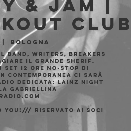
y & jam |
akout Clu
 |  
Bologna
ul band, Writers, Breakers
giare il Grande Sherif.
 Set 12 ore no-stop di
 In contemporanea ci sarà
adio dedicata: Lainz Night
la Gabriellina
radio.com
 You!/// riservato ai soci