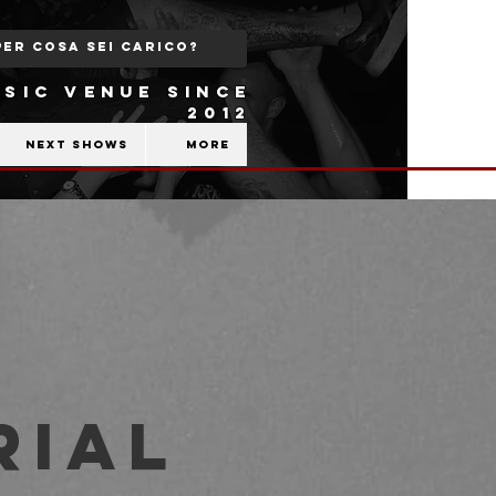
SIC VENUE SINCE
2012
Next shows
More
rial