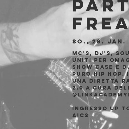
part
Fre
So., 28. Jan.
 
MC’s, DJ’s, So
uniti per omag
Show case e Dj
puro Hip Hop.
una diretta r
2.0 a cura del
@linkacademy
Ingresso Up to
AICS