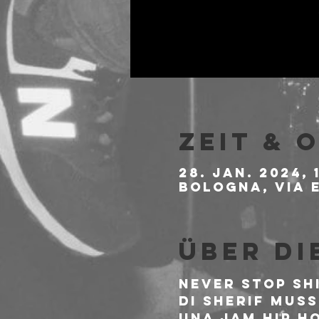
Zeit & 
28. Jan. 2024, 
Bologna, Via E
Über di
Never stop Sh
di Sherif Muss
Una Jam Hip H