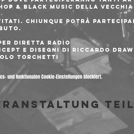
Hop & Black music della vecchia 
vitati. Chiunque potrà partecipa
buto.
er diretta radio

cept e disegni di Riccardo Draw 
aolo Torchetti
s- und funktionalen Cookie-Einstellungen blockiert.
eranstaltung tei