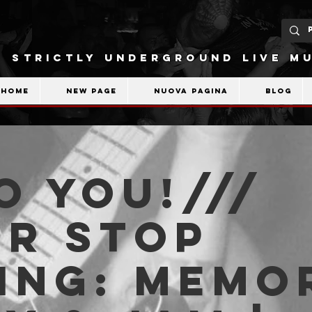
STRICTLY UNDERGROUND LIVE MU
Home
New Page
Nuova pagina
Blog
o You!///
er Stop
ing: memo