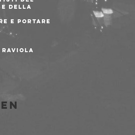
e della 
re e portare 
Raviola

len