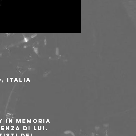
, Italia
y in memoria 
enza di lui. 
isti del 