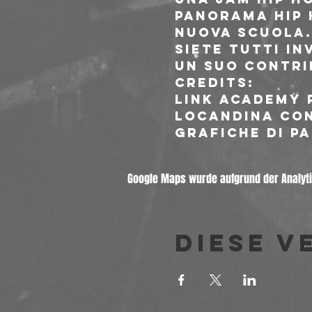
panorama Hip 
nuova scuola.
Siete tutti in
un suo contri
Credits:

Link academy p
Locandina con
Grafiche di P
Google Maps wurde aufgrund der Analytic
Diese V