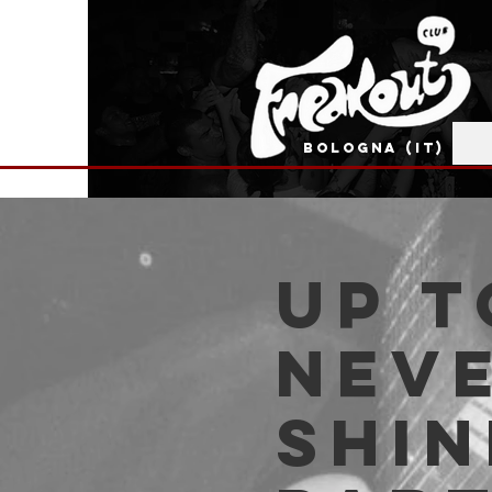
BOLOGNA (IT)
Up t
Nev
Shin