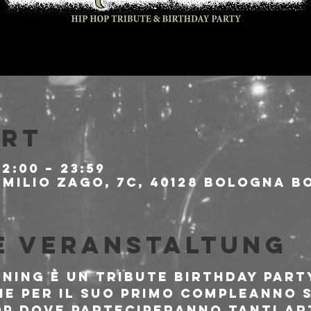
Ort
12:00 – 23:59
milio Zago, 7c, 40128 Bologna BO
e Veranstaltung
ining è un tribute birthday part
ie per il suo primo compleanno s
op dove parteciperanno tanti art